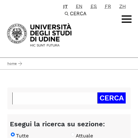
IT
EN
ES
FR
ZH
Passa al contenuto principale
CERCA
home
Esegui la ricerca su sezione:
Tutte
Attuale