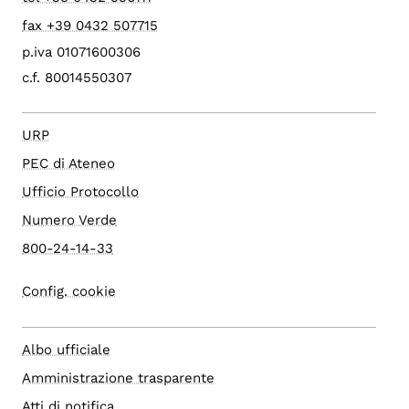
fax +39 0432 507715
p.iva 01071600306
c.f. 80014550307
URP
PEC di Ateneo
Ufficio Protocollo
Numero Verde
800-24-14-33
Config. cookie
Albo ufficiale
Amministrazione trasparente
Atti di notifica