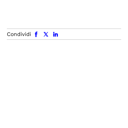
facebook
x.com
linkedin
Condividi