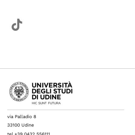
via Palladio 8
33100 Udine
tel +39 0432 556111