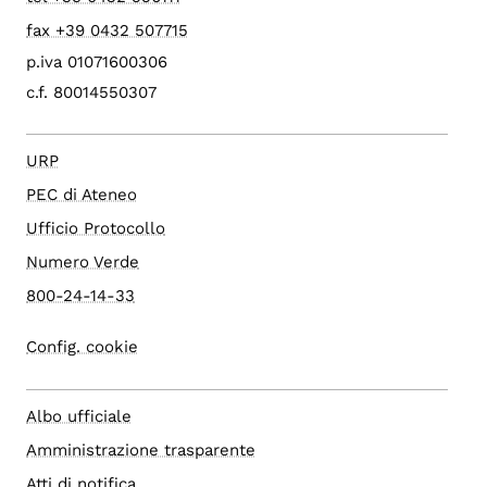
fax +39 0432 507715
p.iva 01071600306
c.f. 80014550307
URP
PEC di Ateneo
Ufficio Protocollo
Numero Verde
800-24-14-33
Config. cookie
Albo ufficiale
Amministrazione trasparente
Atti di notifica