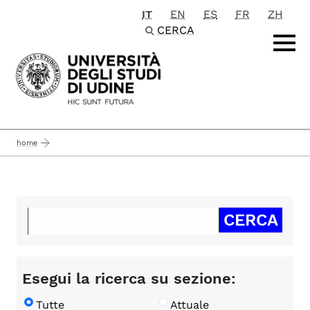
IT
EN
ES
FR
ZH
Passa al contenuto principale
CERCA
home
Esegui la ricerca su sezione:
Tutte
Attuale