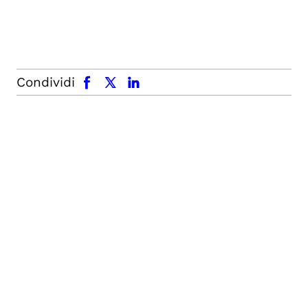
facebook
x.com
linkedin
Condividi