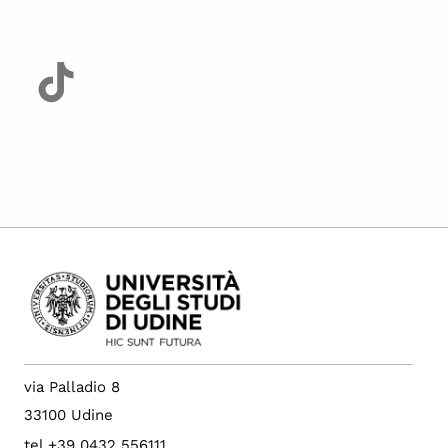
via Palladio 8
33100 Udine
tel +39 0432 556111