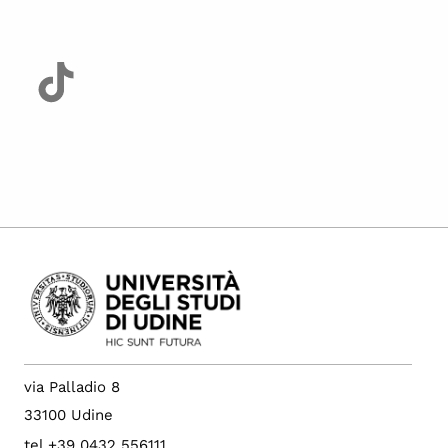
via Palladio 8
33100 Udine
tel +39 0432 556111