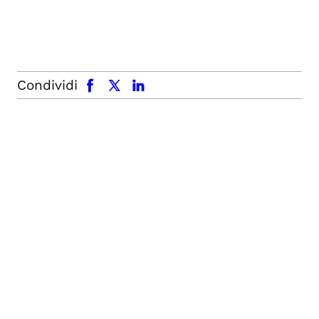
facebook
x.com
linkedin
Condividi