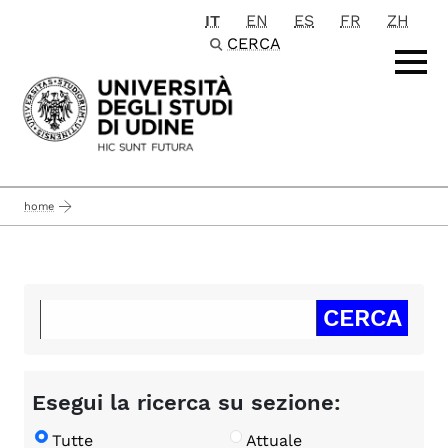
IT
EN
ES
FR
ZH
Passa al contenuto principale
CERCA
home
Esegui la ricerca su sezione:
Tutte
Attuale