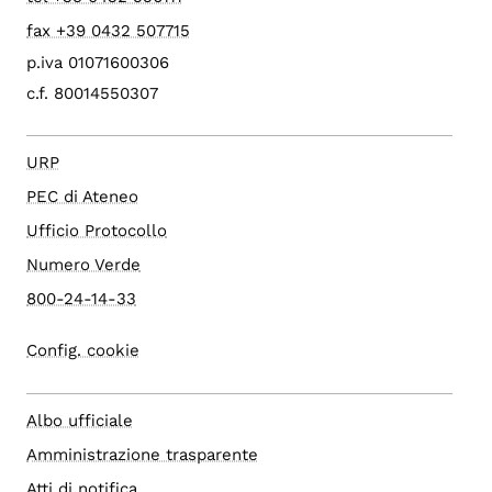
fax +39 0432 507715
p.iva 01071600306
c.f. 80014550307
URP
PEC di Ateneo
Ufficio Protocollo
Numero Verde
800-24-14-33
Config. cookie
Albo ufficiale
Amministrazione trasparente
Atti di notifica