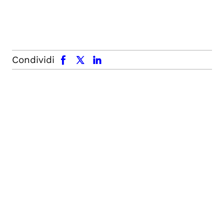
facebook
x.com
linkedin
Condividi