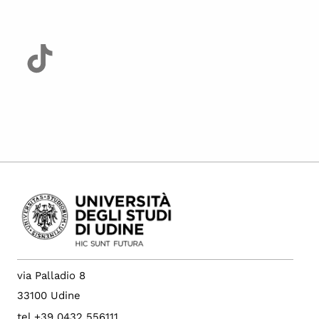
via Palladio 8
33100 Udine
tel +39 0432 556111