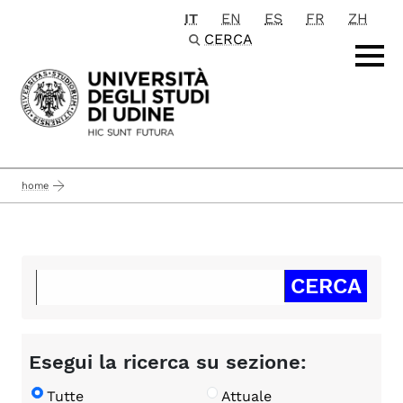
IT
EN
ES
FR
ZH
Passa al contenuto principale
CERCA
home
Esegui la ricerca su sezione:
Tutte
Attuale