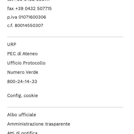
fax +39 0432 507715
p.iva 01071600306
c.f. 80014550307
URP
PEC di Ateneo
Ufficio Protocollo
Numero Verde
800-24-14-33
Config. cookie
Albo ufficiale
Amministrazione trasparente
Atti di notifica