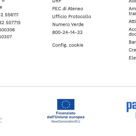
URP
Alb
e
PEC di Ateneo
Am
tra
32 556111
Ufficio Protocollo
Att
32 507715
Numero Verde
Acc
1600306
800-24-14-33
do
550307
Ban
Config. cookie
Cre
Ele