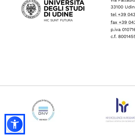
33100 Udin
tel +39 04
fax +39 04
p.iva 0107
c.f. 80014