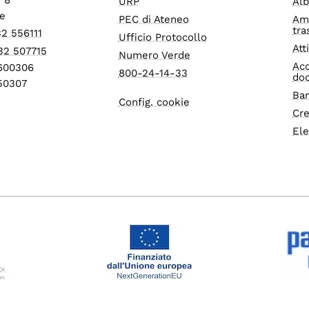
URP
Alb
e
PEC di Ateneo
Am
tra
32 556111
Ufficio Protocollo
Att
32 507715
Numero Verde
Acc
1600306
800-24-14-33
do
550307
Ban
Config. cookie
Cre
Ele