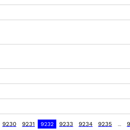
9230
9231
9233
9234
9235
9232