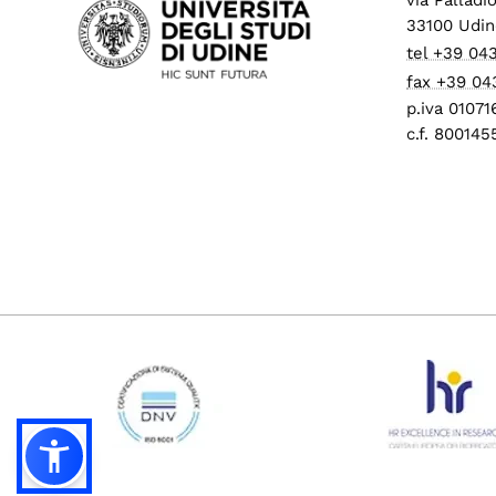
33100 Udin
tel +39 04
fax +39 04
p.iva 0107
c.f. 80014