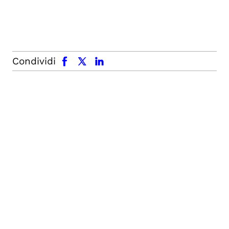
facebook
x.com
linkedin
Condividi