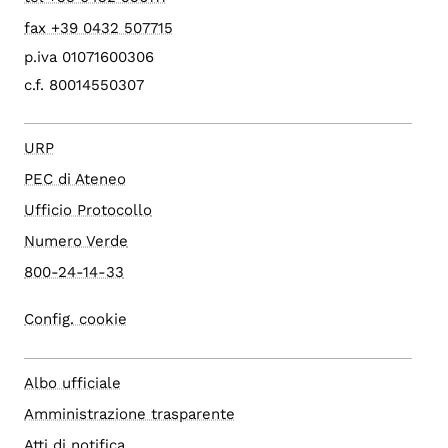
fax +39 0432 507715
p.iva 01071600306
c.f. 80014550307
URP
PEC di Ateneo
Ufficio Protocollo
Numero Verde
800-24-14-33
Config. cookie
Albo ufficiale
Amministrazione trasparente
Atti di notifica