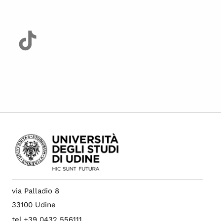
via Palladio 8
33100 Udine
tel +39 0432 556111