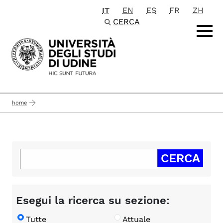
IT
EN
ES
FR
ZH
Passa al contenuto principale
CERCA
home
Esegui la ricerca su sezione:
Tutte
Attuale