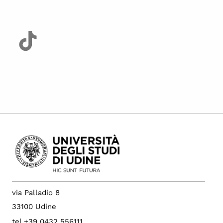
via Palladio 8
33100 Udine
tel +39 0432 556111