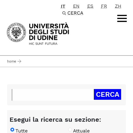
IT
EN
ES
FR
ZH
Passa al contenuto principale
CERCA
home
Esegui la ricerca su sezione:
Tutte
Attuale