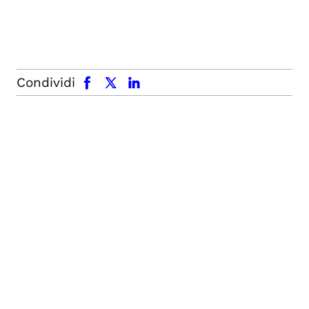
facebook
x.com
linkedin
Condividi