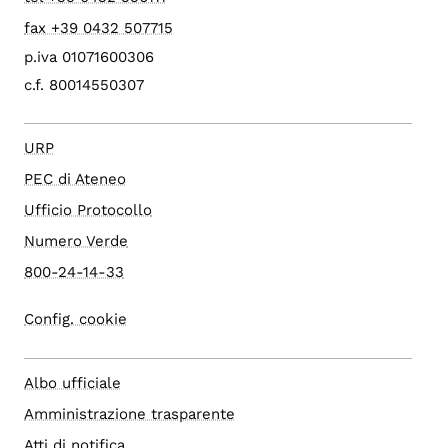
fax +39 0432 507715
p.iva 01071600306
c.f. 80014550307
URP
PEC di Ateneo
Ufficio Protocollo
Numero Verde
800-24-14-33
Config. cookie
Albo ufficiale
Amministrazione trasparente
Atti di notifica