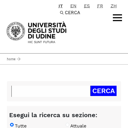
IT
EN
ES
FR
ZH
Passa al contenuto principale
CERCA
home
Esegui la ricerca su sezione:
Tutte
Attuale