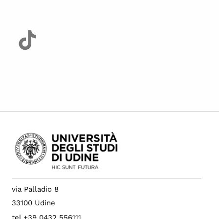
via Palladio 8
33100 Udine
tel +39 0432 556111