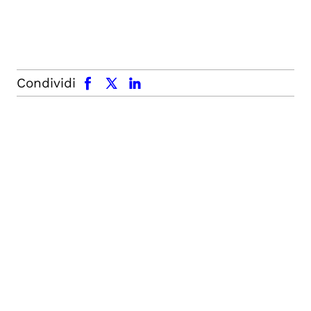
facebook
x.com
linkedin
Condividi