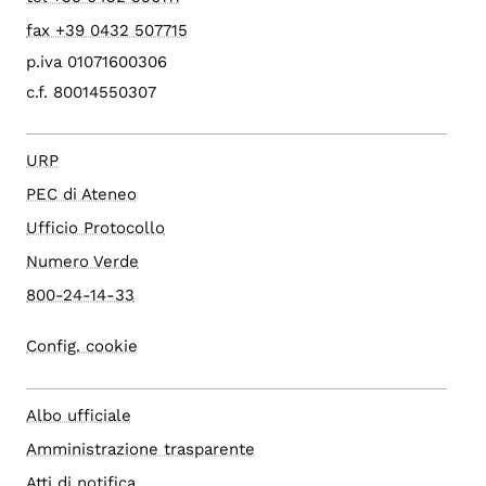
fax +39 0432 507715
p.iva 01071600306
c.f. 80014550307
URP
PEC di Ateneo
Ufficio Protocollo
Numero Verde
800-24-14-33
Config. cookie
Albo ufficiale
Amministrazione trasparente
Atti di notifica