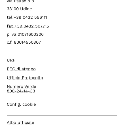
via Palladio 8
33100 Udine
tel +39 0432 556111
fax +39 0432 507715
p.iva 01071600306
c.f. 80014550307
URP
PEC di ateneo
Ufficio Protocollo
Numero Verde
800-24-14-33
Config. cookie
Albo ufficiale