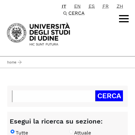
IT
EN
ES
FR
ZH
Passa al contenuto principale
CERCA
home
Esegui la ricerca su sezione:
Tutte
Attuale