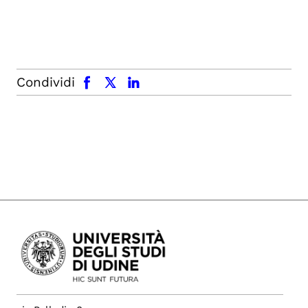
facebook
x.com
linkedin
Condividi