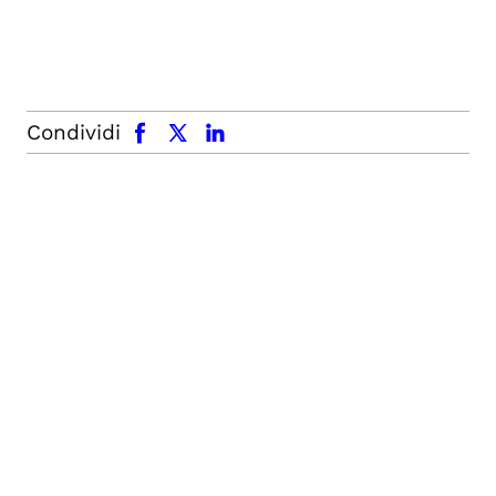
facebook
x.com
linkedin
Condividi