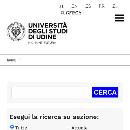
IT
EN
ES
FR
ZH
Passa al contenuto principale
CERCA
home
Esegui la ricerca su sezione:
Tutte
Attuale