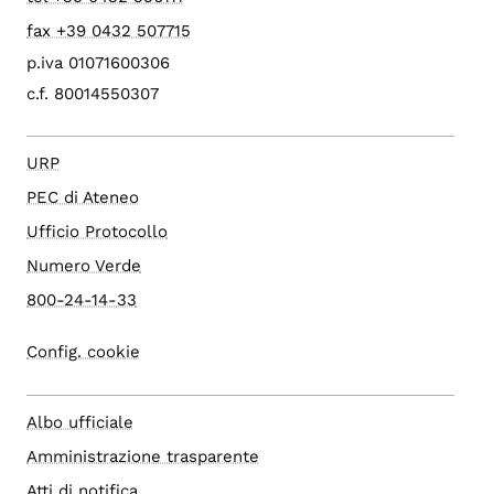
fax +39 0432 507715
p.iva 01071600306
c.f. 80014550307
URP
PEC di Ateneo
Ufficio Protocollo
Numero Verde
800-24-14-33
Config. cookie
Albo ufficiale
Amministrazione trasparente
Atti di notifica