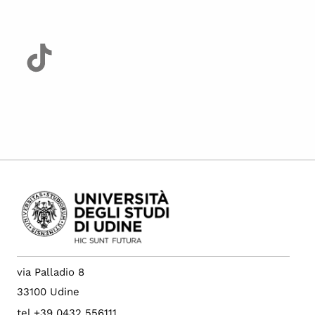
via Palladio 8
33100 Udine
tel +39 0432 556111