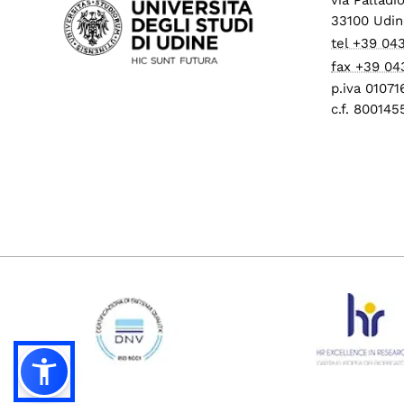
33100 Udin
tel +39 04
fax +39 04
p.iva 0107
c.f. 80014