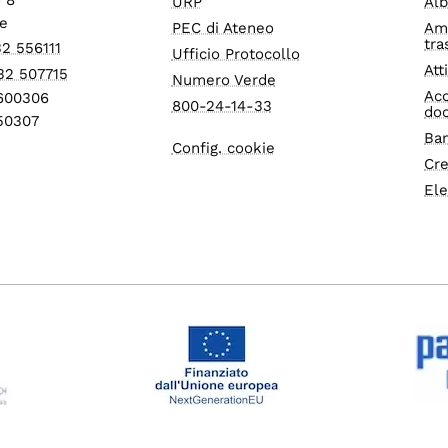
URP
Alb
e
PEC di Ateneo
Am
tra
32 556111
Ufficio Protocollo
Att
32 507715
Numero Verde
Acc
1600306
800-24-14-33
do
550307
Ban
Config. cookie
Cre
Ele