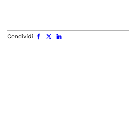
facebook
x.com
linkedin
Condividi