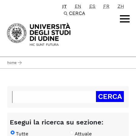
IT
EN
ES
FR
ZH
Passa al contenuto principale
CERCA
home
Esegui la ricerca su sezione:
Tutte
Attuale