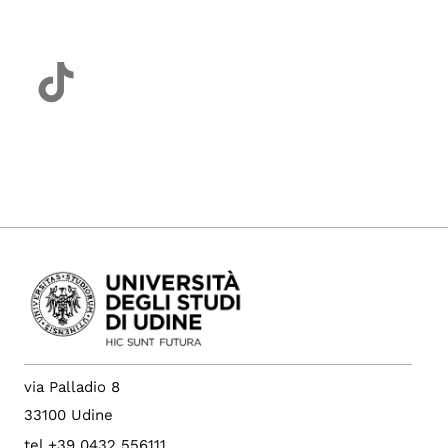
via Palladio 8
33100 Udine
tel +39 0432 556111