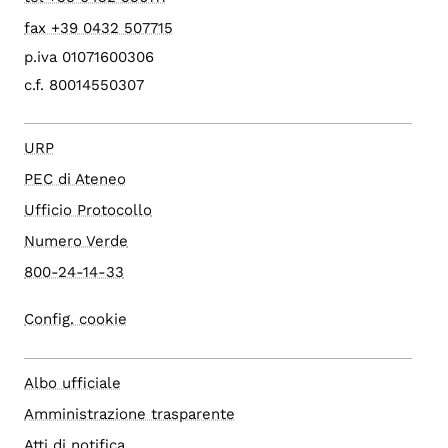
fax +39 0432 507715
p.iva 01071600306
c.f. 80014550307
URP
PEC di Ateneo
Ufficio Protocollo
Numero Verde
800-24-14-33
Config. cookie
Albo ufficiale
Amministrazione trasparente
Atti di notifica