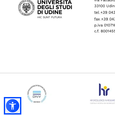
33100 Udin
tel +39 04
fax +39 04
p.iva 0107
c.f. 80014