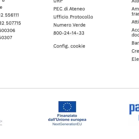
URP
Alb
e
PEC di Ateneo
Am
tra
32 556111
Ufficio Protocollo
Att
32 507715
Numero Verde
Acc
1600306
800-24-14-33
do
550307
Ban
Config. cookie
Cre
Ele