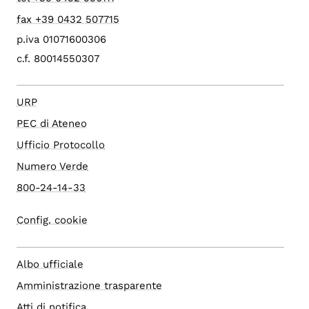
fax +39 0432 507715
p.iva 01071600306
c.f. 80014550307
URP
PEC di Ateneo
Ufficio Protocollo
Numero Verde
800-24-14-33
Config. cookie
Albo ufficiale
Amministrazione trasparente
Atti di notifica