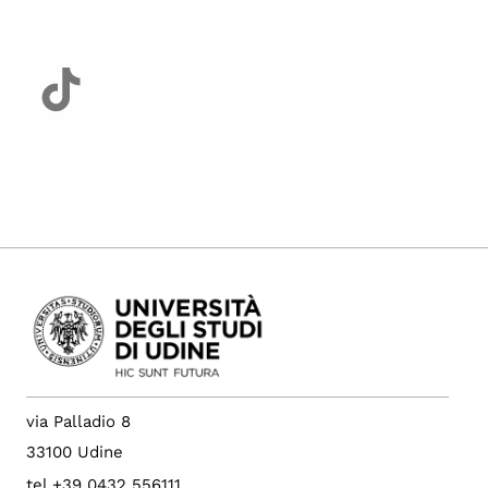
via Palladio 8
33100 Udine
tel +39 0432 556111