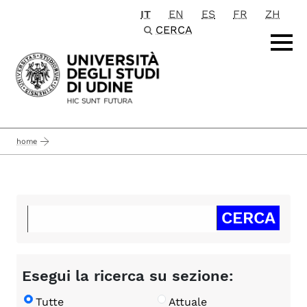
IT
EN
ES
FR
ZH
Passa al contenuto principale
CERCA
home
Esegui la ricerca su sezione:
Tutte
Attuale