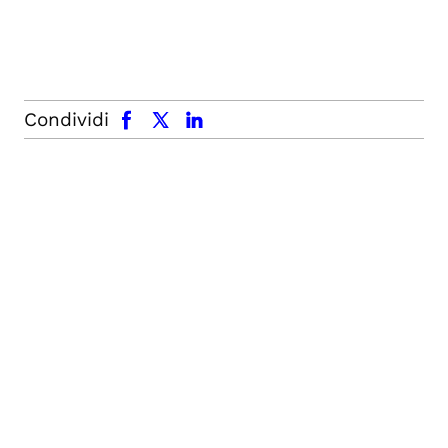
facebook
x.com
linkedin
Condividi