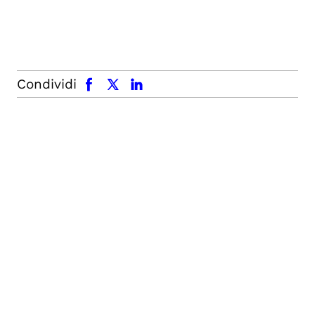
facebook
x.com
linkedin
Condividi