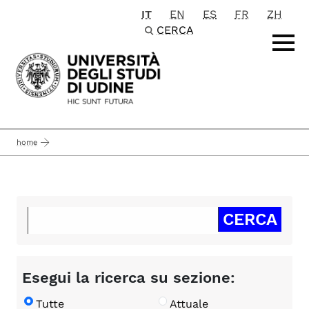
IT
EN
ES
FR
ZH
Passa al contenuto principale
CERCA
home
Esegui la ricerca su sezione:
Tutte
Attuale