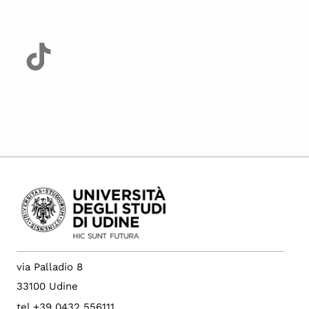
via Palladio 8
33100 Udine
tel +39 0432 556111