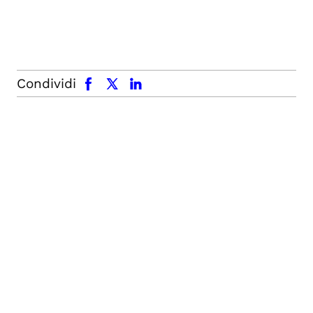
facebook
x.com
linkedin
Condividi