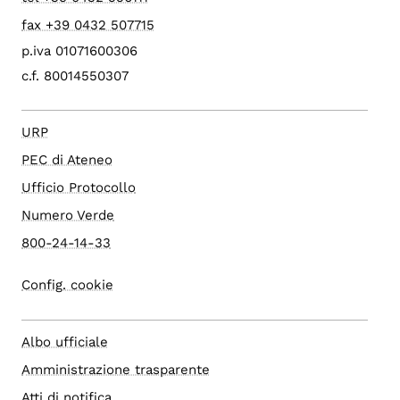
fax +39 0432 507715
p.iva 01071600306
c.f. 80014550307
URP
PEC di Ateneo
Ufficio Protocollo
Numero Verde
800-24-14-33
Config. cookie
Albo ufficiale
Amministrazione trasparente
Atti di notifica