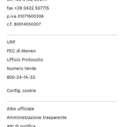
fax +39 0432 507715
p.iva 01071600306
c.f. 80014550307
URP
PEC di Ateneo
Ufficio Protocollo
Numero Verde
800-24-14-33
Config. cookie
Albo ufficiale
Amministrazione trasparente
Atti di notifica