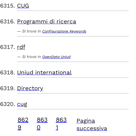
CUG
Programmi di ricerca
Si trova in
Configurazione Keywords
rdf
Si trova in
OpenData Uniud
Uniud international
Directory
cug
862
863
863
Pagina
9
0
1
successiva