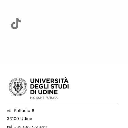
via Palladio 8
33100 Udine
tel +39 0432 556111