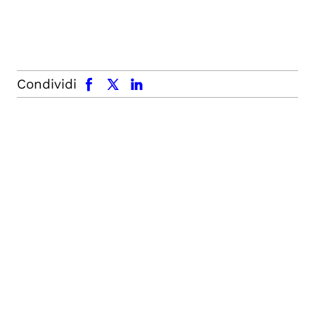
facebook
x.com
linkedin
Condividi