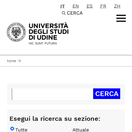
IT
EN
ES
FR
ZH
Passa al contenuto principale
CERCA
home
Esegui la ricerca su sezione:
Tutte
Attuale