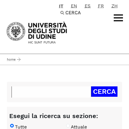
IT
EN
ES
FR
ZH
Passa al contenuto principale
CERCA
home
Esegui la ricerca su sezione:
Tutte
Attuale