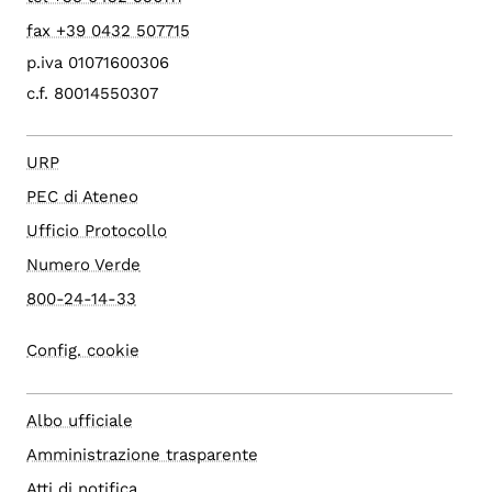
fax +39 0432 507715
p.iva 01071600306
c.f. 80014550307
URP
PEC di Ateneo
Ufficio Protocollo
Numero Verde
800-24-14-33
Config. cookie
Albo ufficiale
Amministrazione trasparente
Atti di notifica