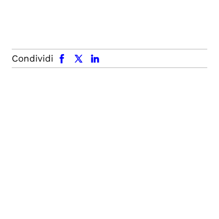
facebook
x.com
linkedin
Condividi