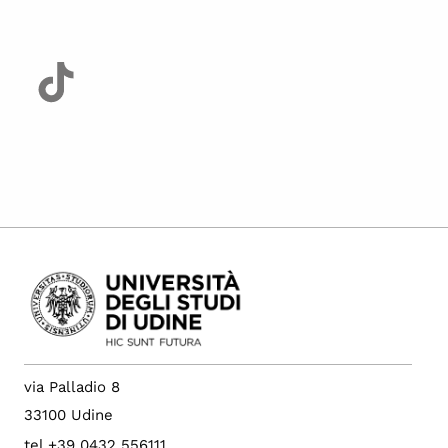
via Palladio 8
33100 Udine
tel +39 0432 556111