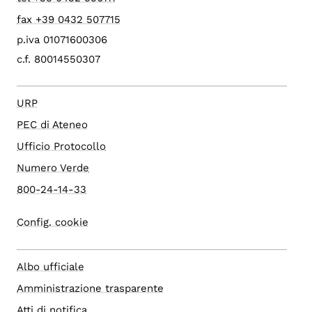
fax +39 0432 507715
p.iva 01071600306
c.f. 80014550307
URP
PEC di Ateneo
Ufficio Protocollo
Numero Verde
800-24-14-33
Config. cookie
Albo ufficiale
Amministrazione trasparente
Atti di notifica