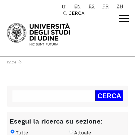
IT
EN
ES
FR
ZH
Passa al contenuto principale
CERCA
home
Esegui la ricerca su sezione:
Tutte
Attuale