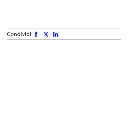
facebook
x.com
linkedin
Condividi