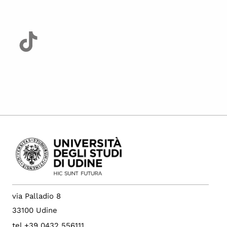
via Palladio 8
33100 Udine
tel +39 0432 556111