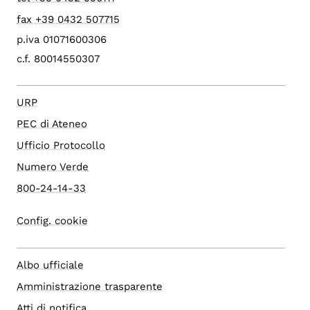
fax +39 0432 507715
p.iva 01071600306
c.f. 80014550307
URP
PEC di Ateneo
Ufficio Protocollo
Numero Verde
800-24-14-33
Config. cookie
Albo ufficiale
Amministrazione trasparente
Atti di notifica