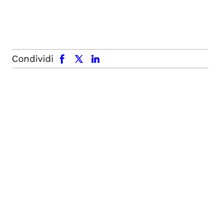
facebook
x.com
linkedin
Condividi