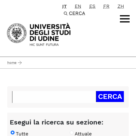
IT
EN
ES
FR
ZH
Passa al contenuto principale
CERCA
home
Esegui la ricerca su sezione:
Tutte
Attuale