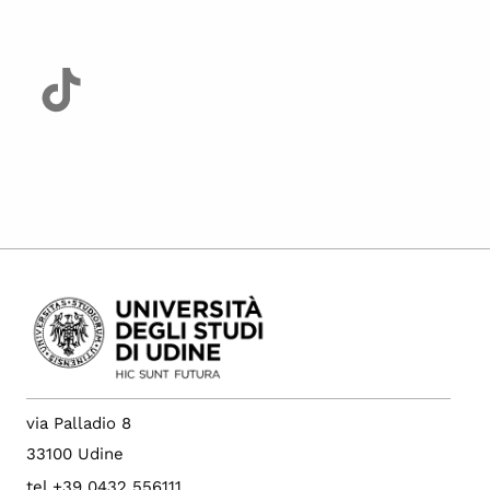
via Palladio 8
33100 Udine
tel +39 0432 556111