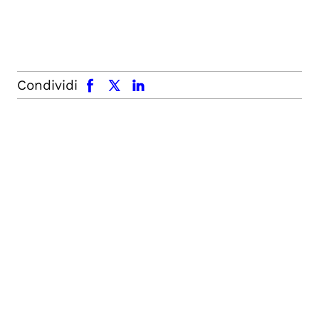
facebook
x.com
linkedin
Condividi