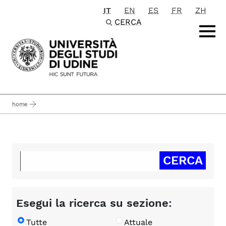
IT
EN
ES
FR
ZH
Passa al contenuto principale
CERCA
home
Esegui la ricerca su sezione:
Tutte
Attuale