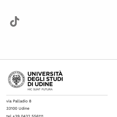
via Palladio 8
33100 Udine
tel +39 0432 556111