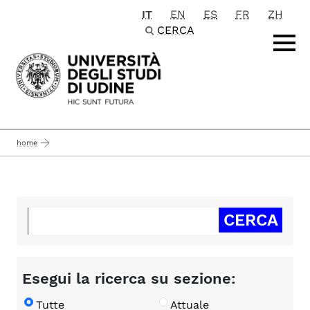
IT
EN
ES
FR
ZH
Passa al contenuto principale
CERCA
home
Esegui la ricerca su sezione:
Tutte
Attuale