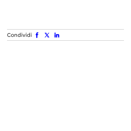
facebook
x.com
linkedin
Condividi