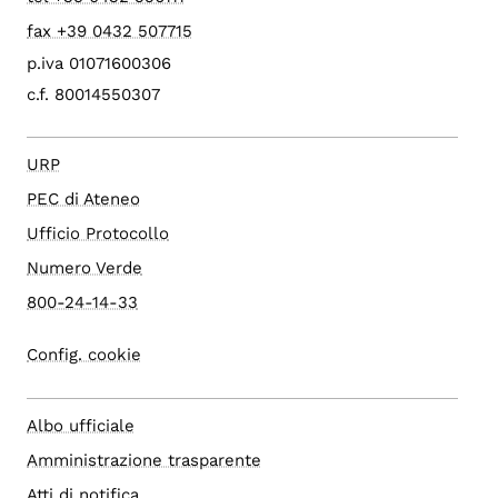
fax +39 0432 507715
p.iva 01071600306
c.f. 80014550307
URP
PEC di Ateneo
Ufficio Protocollo
Numero Verde
800-24-14-33
Config. cookie
Albo ufficiale
Amministrazione trasparente
Atti di notifica