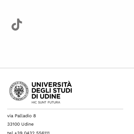
via Palladio 8
33100 Udine
tel +39 0432 556111