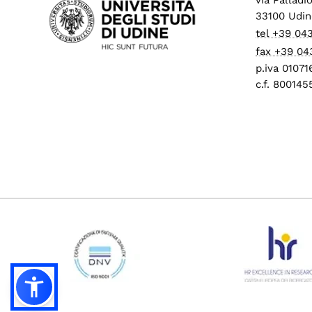
33100 Udin
tel +39 04
fax +39 04
p.iva 0107
c.f. 80014