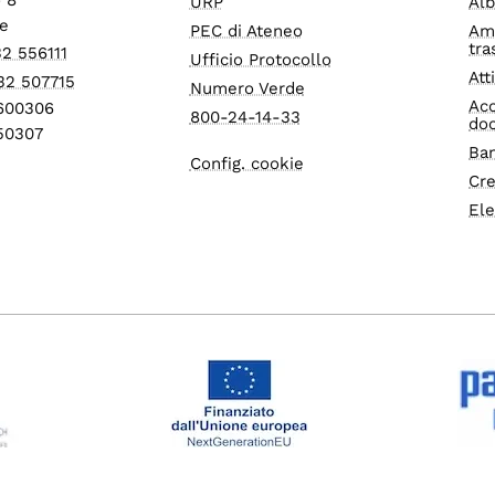
URP
Alb
e
PEC di Ateneo
Am
tra
32 556111
Ufficio Protocollo
Att
32 507715
Numero Verde
Acc
1600306
800-24-14-33
do
550307
Ban
Config. cookie
Cre
Ele