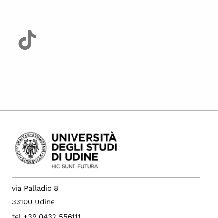
via Palladio 8
33100 Udine
tel +39 0432 556111