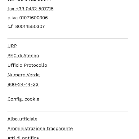
fax +39 0432 507715
p.iva 01071600306
c.f. 80014550307
URP
PEC di Ateneo
Ufficio Protocollo
Numero Verde
800-24-14-33
Config. cookie
Albo ufficiale
Amministrazione trasparente
Atti di notifica