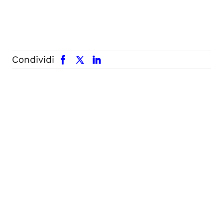
facebook
x.com
linkedin
Condividi