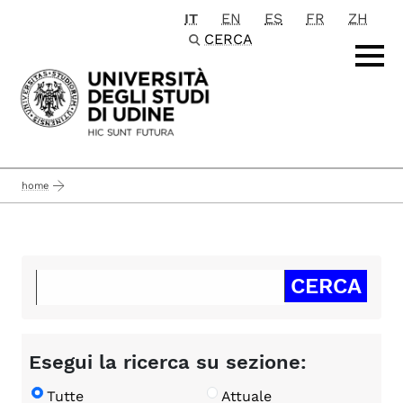
IT
EN
ES
FR
ZH
Passa al contenuto principale
CERCA
home
Esegui la ricerca su sezione:
Tutte
Attuale