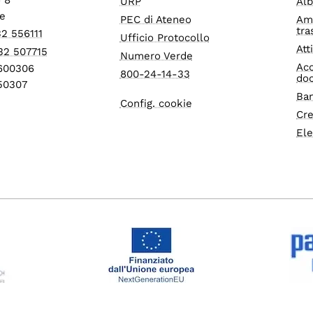
URP
Alb
e
PEC di Ateneo
Am
tra
32 556111
Ufficio Protocollo
Att
32 507715
Numero Verde
Acc
1600306
800-24-14-33
do
550307
Ban
Config. cookie
Cre
Ele