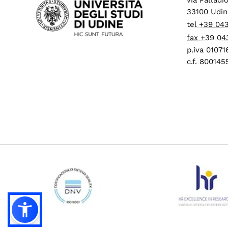
33100 Udin
tel +39 04
fax +39 04
p.iva 0107
c.f. 80014