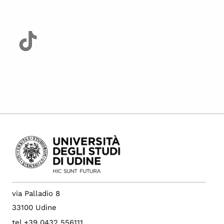
via Palladio 8
33100 Udine
tel +39 0432 556111