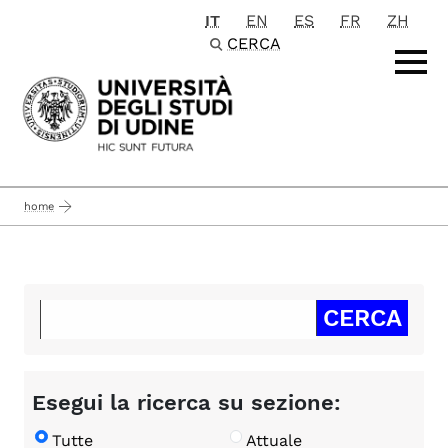
IT
EN
ES
FR
ZH
Passa al contenuto principale
CERCA
home
Esegui la ricerca su sezione:
Tutte
Attuale