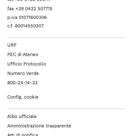
fax +39 0432 507715
p.iva 01071600306
c.f. 80014550307
URP
PEC di Ateneo
Ufficio Protocollo
Numero Verde
800-24-14-33
Config. cookie
Albo ufficiale
Amministrazione trasparente
Atti di notifica