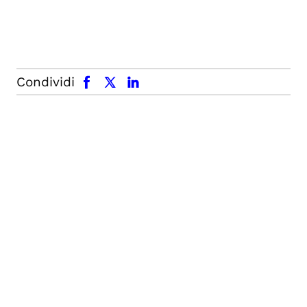
facebook
x.com
linkedin
Condividi