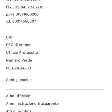
fax +39 0432 507715
p.iva 01071600306
c.f. 80014550307
URP
PEC di Ateneo
Ufficio Protocollo
Numero Verde
800-24-14-33
Config. cookie
Albo ufficiale
Amministrazione trasparente
Atti di notifica