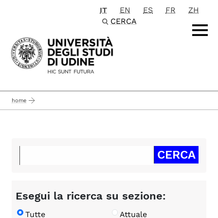
IT
EN
ES
FR
ZH
Passa al contenuto principale
CERCA
home
Esegui la ricerca su sezione:
Tutte
Attuale