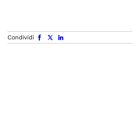
facebook
x.com
linkedin
Condividi