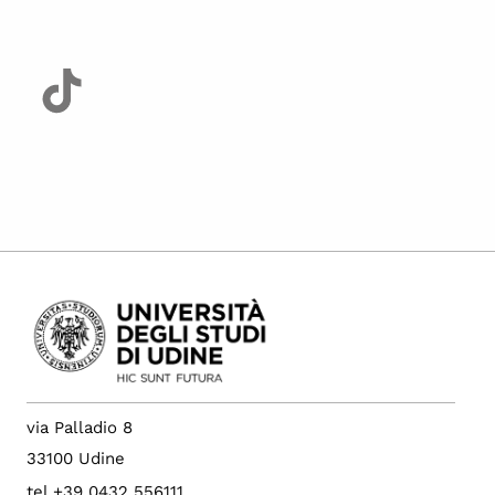
via Palladio 8
33100 Udine
tel +39 0432 556111