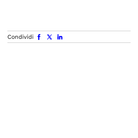
facebook
x.com
linkedin
Condividi