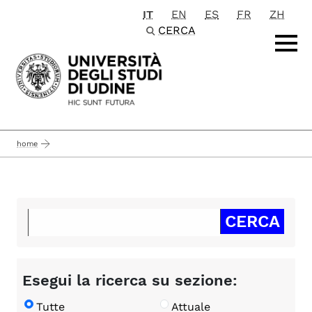
IT
EN
ES
FR
ZH
Passa al contenuto principale
CERCA
home
Esegui la ricerca su sezione:
Tutte
Attuale