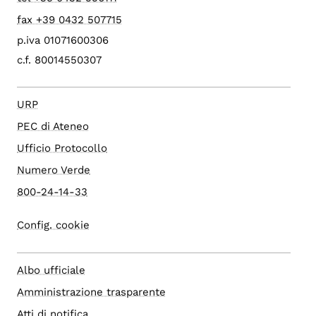
fax +39 0432 507715
p.iva 01071600306
c.f. 80014550307
URP
PEC di Ateneo
Ufficio Protocollo
Numero Verde
800-24-14-33
Config. cookie
Albo ufficiale
Amministrazione trasparente
Atti di notifica