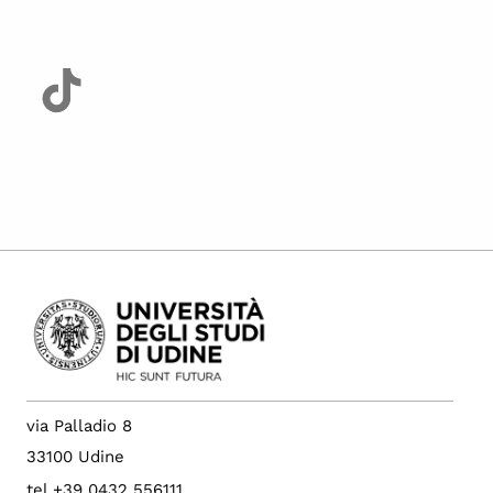
via Palladio 8
33100 Udine
tel +39 0432 556111