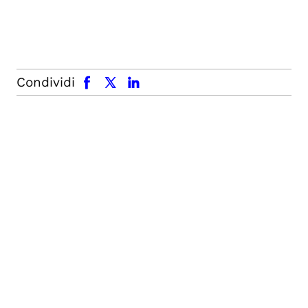
facebook
x.com
linkedin
Condividi