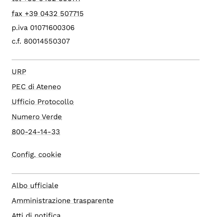
fax +39 0432 507715
p.iva 01071600306
c.f. 80014550307
URP
PEC di Ateneo
Ufficio Protocollo
Numero Verde
800-24-14-33
Config. cookie
Albo ufficiale
Amministrazione trasparente
Atti di notifica