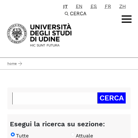
IT
EN
ES
FR
ZH
Passa al contenuto principale
CERCA
home
Esegui la ricerca su sezione:
Tutte
Attuale