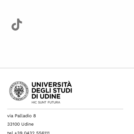
via Palladio 8
33100 Udine
tel +39 0432 556111