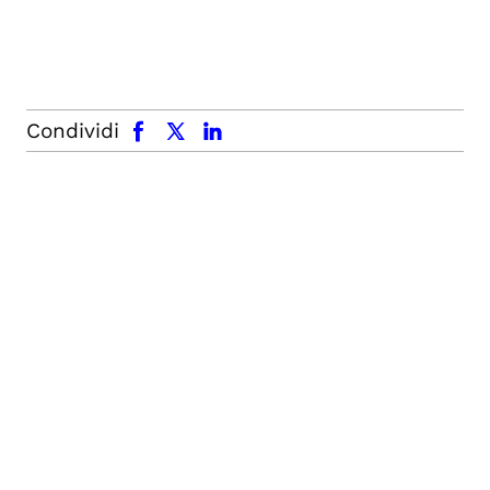
facebook
x.com
linkedin
Condividi