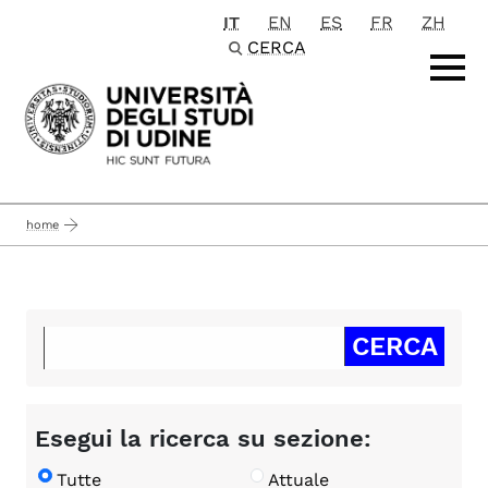
IT
EN
ES
FR
ZH
Passa al contenuto principale
CERCA
home
Esegui la ricerca su sezione:
Tutte
Attuale