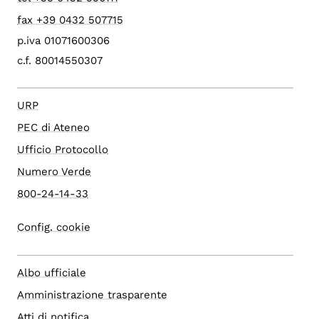
fax +39 0432 507715
p.iva 01071600306
c.f. 80014550307
URP
PEC di Ateneo
Ufficio Protocollo
Numero Verde
800-24-14-33
Config. cookie
Albo ufficiale
Amministrazione trasparente
Atti di notifica