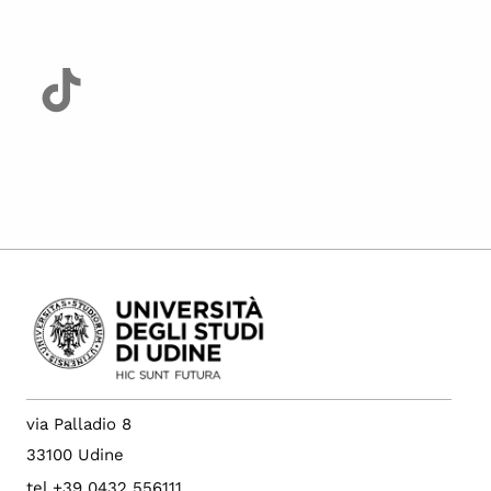
via Palladio 8
33100 Udine
tel +39 0432 556111