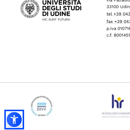
33100 Udin
tel +39 04
fax +39 04
p.iva 0107
c.f. 80014