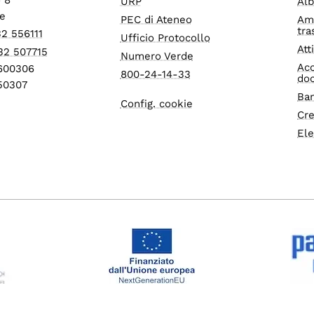
URP
Alb
e
PEC di Ateneo
Am
tra
32 556111
Ufficio Protocollo
Att
32 507715
Numero Verde
Acc
1600306
800-24-14-33
do
550307
Ban
Config. cookie
Cre
Ele