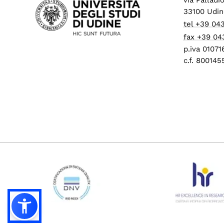
33100 Udin
tel +39 04
fax +39 04
p.iva 0107
c.f. 80014