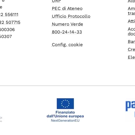
URP
Alb
e
PEC di Ateneo
Am
tra
32 556111
Ufficio Protocollo
Att
32 507715
Numero Verde
Acc
1600306
800-24-14-33
do
550307
Ban
Config. cookie
Cre
Ele