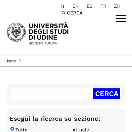
IT
EN
ES
FR
ZH
Passa al contenuto principale
CERCA
home
Esegui la ricerca su sezione:
Tutte
Attuale