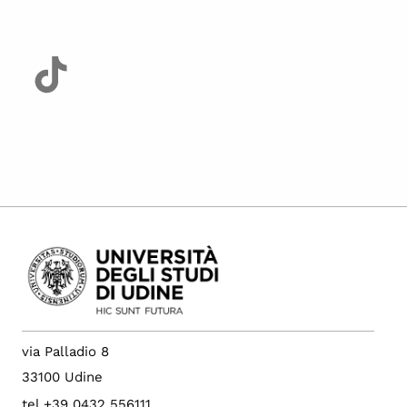
via Palladio 8
33100 Udine
tel +39 0432 556111