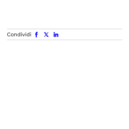
facebook
x.com
linkedin
Condividi