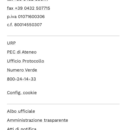
fax +39 0432 507715
p.iva 01071600306
c.f. 80014550307
URP
PEC di Ateneo
Ufficio Protocollo
Numero Verde
800-24-14-33
Config. cookie
Albo ufficiale
Amministrazione trasparente
Atti di notifica