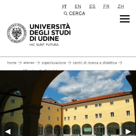
IT
EN
ES
FR
ZH
Passa al contenuto principale
CERCA
home
ateneo
organizzazione
centri di ricerca e didattica
centro polifunzionale di gorizia
◀︎
▶︎