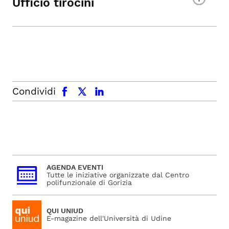
Ufficio tirocini
facebook
x.com
linkedin
Condividi
AGENDA EVENTI
Tutte le iniziative organizzate dal Centro
polifunzionale di Gorizia
QUI UNIUD
E-magazine dell'Università di Udine