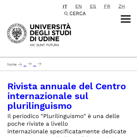
IT
EN
ES
FR
ZH
Passa al contenuto principale
CERCA
home
...
...
rivista annuale del centro internazionale sul plurilinguismo
Rivista annuale del Centro
internazionale sul
plurilinguismo
Il periodico "Plurilinguismo" è una delle
poche riviste a livello
internazionale specificatamente dedicate