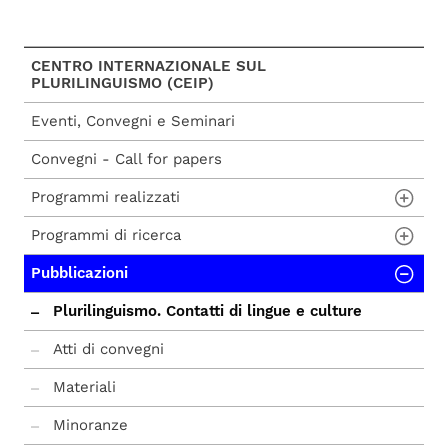
CENTRO INTERNAZIONALE SUL
PLURILINGUISMO (CEIP)
Eventi, Convegni e Seminari
Convegni - Call for papers
Programmi realizzati
Programmi di ricerca
Convegni, seminari e premi
Pubblicazioni
Eduka - Educare alla diversità
Programmi di ricerca già realizzati
Jezik - Lingua
Programmi individuali dei collaboratori del
Plurilinguismo. Contatti di lingue e culture
Centro
Mediterraneo plurilingue
Rivista annuale del Centro internazionale
Atti di convegni
sul plurilinguismo
Materiali
Minoranze