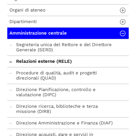
Organi di ateneo
Dipartimenti
Rettore
Amministrazione centrale
Prorettore
Dipartimento di Medicina - DMED
Delegati del rettore
Dipartimento di Lingue e letterature,
Segreteria unica del Rettore e del Direttore
comunicazione, formazione e società - DILL
Generale (SERD)
Direttore generale
Dipartimento di Scienze agroalimentari,
Relazioni esterne (RELE)
ambientali e animali - DI4A
Senato accademico
Procedure di qualità, audit e progetti
Dipartimento di Scienze Economiche e
direzionali (QUAD)
Consiglio di amministrazione
Statistiche - DIES
Direzione Pianificazione, controllo e
Altri organi
Dipartimento di Scienze Giuridiche - DISG
valutazione (DIPC)
Composizione organi
Dipartimento di Scienze matematiche,
Direzione ricerca, biblioteche e terza
informatiche e fisiche - DMIF
missione (DIRB)
Dipartimento di Studi umanistici e del
Direzione Amministrazione e Finanza (DIAF)
patrimonio culturale - DIUM
Direzione acquisti, gare e servizi in