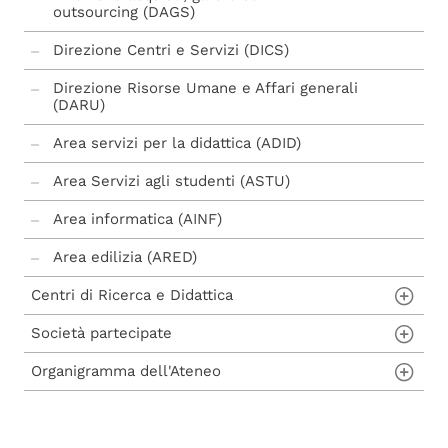
Dipartimento Politecnico di ingegneria e
outsourcing (DAGS)
architettura - DPIA
Direzione Centri e Servizi (DICS)
Direzione Risorse Umane e Affari generali
(DARU)
Area servizi per la didattica (ADID)
Area Servizi agli studenti (ASTU)
Area informatica (AINF)
Area edilizia (ARED)
Centri di Ricerca e Didattica
Società partecipate
Azienda agraria universitaria 'Antonio
Servadei'
Organigramma dell'Ateneo
FARE s.r.l.
Centri interdipartimentali di ricerca
Spin Off
Organigramma
Centro di Cultura Canadese