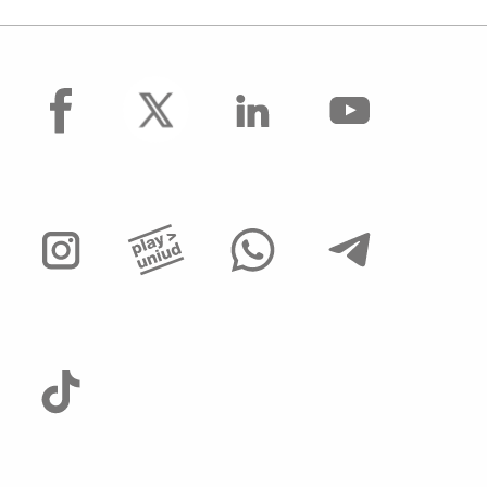
Centro Internazionale sul Plurilinguismo
(CEIP)
Centro linguistico d'Ateneo
facebook
Centro Polifunzionale di Gorizia
Centro polifunzionale di Pordenone
Scuola Superiore dell'Università di Udine