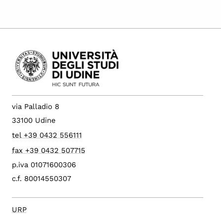
via Palladio 8
33100 Udine
tel +39 0432 556111
fax +39 0432 507715
p.iva 01071600306
c.f. 80014550307
URP