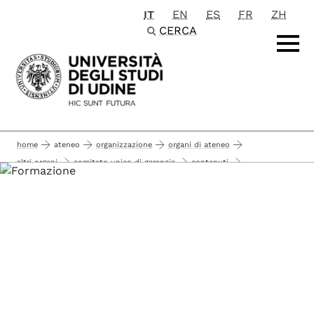
IT
EN
ES
FR
ZH
Passa al contenuto principale
CERCA
home
ateneo
organizzazione
organi di ateneo
altri organi
comitato unico di garanzia
contenuti
corso medicina di genere
formazione