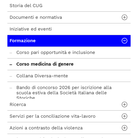
Storia del CUG
Documenti e normativa
Iniziative ed eventi
Regolamento CUG
Formazione
Bilanci di genere
PAP-GEP
Corso pari opportunità e inclusione
Alias
Corso medicina di genere
Collana Diversa-mente
Bando di concorso 2026 per iscrizione alla
scuola estiva della Società Italiana delle
Storiche
Ricerca
Servizi per la conciliazione vita-lavoro
In costruzione
Azioni a contrasto della violenza
Across - European Cross-Border University
Quiet Room