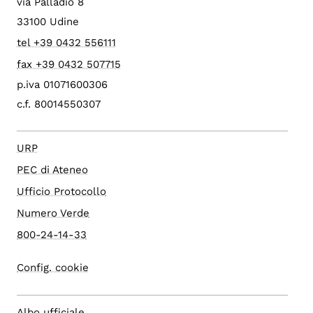
via Palladio 8
33100 Udine
tel +39 0432 556111
fax +39 0432 507715
p.iva 01071600306
c.f. 80014550307
URP
PEC di Ateneo
Ufficio Protocollo
Numero Verde
800-24-14-33
Config. cookie
Albo ufficiale