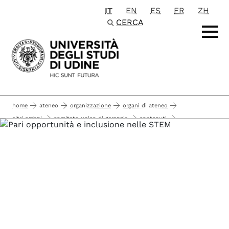
IT
EN
ES
FR
ZH
Passa al contenuto principale
CERCA
home
ateneo
organizzazione
organi di ateneo
altri organi
comitato unico di garanzia
contenuti
across - task 1.4
pari opportunità e inclusione nelle materie stem