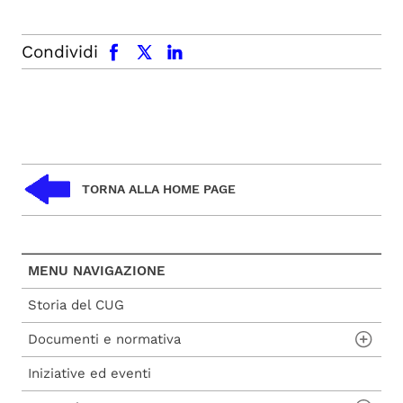
facebook
x.com
linkedin
Condividi
TORNA ALLA HOME PAGE
MENU NAVIGAZIONE
Storia del CUG
Documenti e normativa
Iniziative ed eventi
Regolamento CUG