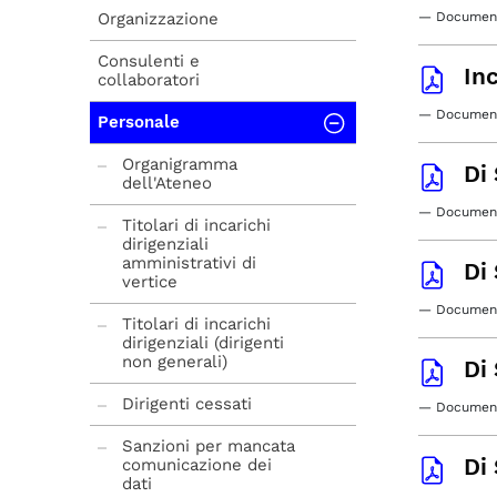
Organizzazione
— Document
Consulenti e
Inc
collaboratori
— Document
Personale
Organigramma
Di
dell'Ateneo
— Document
Titolari di incarichi
dirigenziali
amministrativi di
Di 
vertice
— Document
Titolari di incarichi
dirigenziali (dirigenti
non generali)
Di
Dirigenti cessati
— Document
Sanzioni per mancata
Di
comunicazione dei
dati