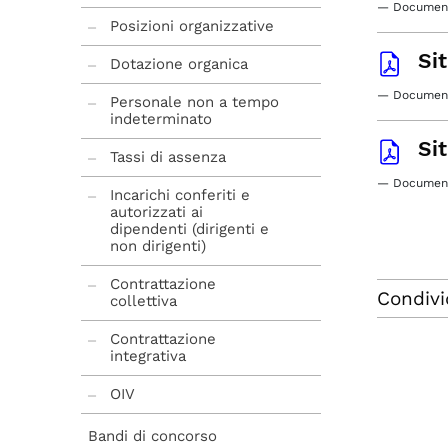
— Document
Posizioni organizzative
Si
Dotazione organica
— Document
Personale non a tempo
indeterminato
Si
Tassi di assenza
— Document
Incarichi conferiti e
autorizzati ai
dipendenti (dirigenti e
non dirigenti)
Contrattazione
Condivi
collettiva
Contrattazione
integrativa
OIV
Incarichi
Bandi di concorso