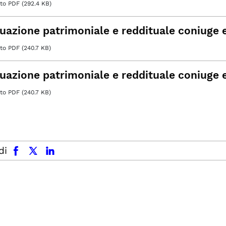
o PDF (292.4 KB)
tuazione patrimoniale e reddituale coniuge 
o PDF (240.7 KB)
tuazione patrimoniale e reddituale coniuge 
o PDF (240.7 KB)
facebook
x.com
linkedin
di