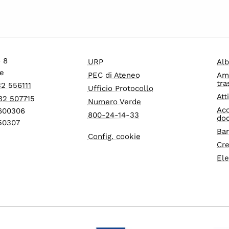
o 8
URP
Alb
e
PEC di Ateneo
Am
tra
32 556111
Ufficio Protocollo
Att
32 507715
Numero Verde
Acc
1600306
800-24-14-33
do
550307
Ban
Config. cookie
Cre
Ele