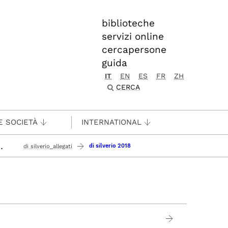
biblioteche
servizi online
cercapersone
guida
IT
EN
ES
FR
ZH
CERCA
E SOCIETÀ
INTERNATIONAL
..
di silverio 2018
di silverio_allegati