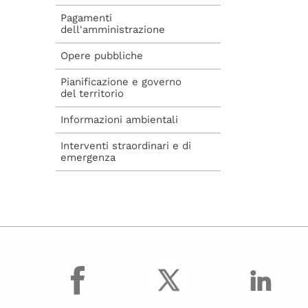
Elenchi Personale
Tempo Determinato
Pagamenti
dell'amministrazione
Conto annuale
Opere pubbliche
Trasparenza dati
assenze
Pianificazione e governo
del territorio
ricercatori tempo det
ott-dic 2016
Informazioni ambientali
Guida alla
Interventi straordinari e di
compilazione del
emergenza
curriculum
Trattamento
economico dei
dirigenti
Dirigenti cessati_NON
pubblicati
facebook
Proscia_allegati
Savonitto_allegati