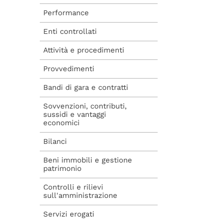
amministrativi di
vertice e
Performance
Dirigenti_ALLEGATI
Enti controllati
Curriculum vitae
posizioni organizzative
Attività e procedimenti
Rizzetto_allegati
Provvedimenti
Francescutti_allegati
Bandi di gara e contratti
Iuretigh allegati
Sovvenzioni, contributi,
sussidi e vantaggi
Pironio
economici
Marcella_allegati
Bilanci
Romanelli_allegati
Beni immobili e gestione
Salvador_allegati
patrimonio
Volponi_allegati
Controlli e rilievi
sull'amministrazione
Romanelli DG FF 2025
Servizi erogati