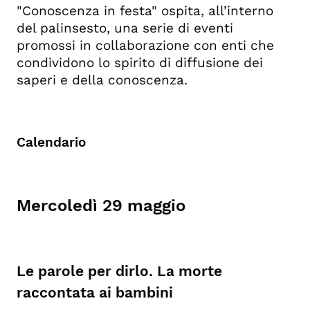
"Conoscenza in festa" ospita, all’interno
Le fonti della conoscenza
del palinsesto, una serie di eventi
Giovedì 30 maggio
promossi in collaborazione con enti che
Assemblea RUS – Rete delle
condividono lo spirito di diffusione dei
Università per lo Sviluppo
saperi e della conoscenza.
Sostenibile
Gruppo di Lavoro GEO
sull’Innovazione didattica e
l'Educazione sostenibile
Calendario
Inclusione digitale. Un’esperienza
immersiva e multimodale in un
museo nascosto
Mercoledì 29 maggio
Le paure dei bambini: un'emozione
da accogliere nel caso di
separazione e divorzi
Venerdì 31 maggio
Le parole per dirlo. La morte
Light Up 360: Annual Meeting of the
raccontata ai bambini
Project Management Institute
Northern Italy Chapter with the