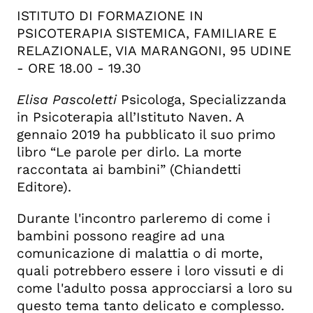
ISTITUTO DI FORMAZIONE IN
PMI Chapters of Austria, Croatia
PSICOTERAPIA SISTEMICA, FAMILIARE E
and Slovenia
RELAZIONALE, VIA MARANGONI, 95 UDINE
CONFERENZA-LAB organizzata
- ORE 18.00 - 19.30
dalla Scuola Italiana Cantastorie
Amore dimmelo. Il coming out per i
Elisa Pascoletti
Psicologa, Specializzanda
genitori di figli omosessuali
in Psicoterapia all’Istituto Naven. A
Sabato 1 giugno
gennaio 2019 ha pubblicato il suo primo
Il suono in mostra, IV Rassegna
libro “Le parole per dirlo. La morte
internazionale di arte sonora
raccontata ai bambini” (Chiandetti
Visite guidate alla Cappella Manin -
Editore).
TCI
Sounds good - Nuovi scenari nella
Durante l'incontro parleremo di come i
Music Industry
bambini possono reagire ad una
comunicazione di malattia o di morte,
quali potrebbero essere i loro vissuti e di
come l'adulto possa approcciarsi a loro su
questo tema tanto delicato e complesso.