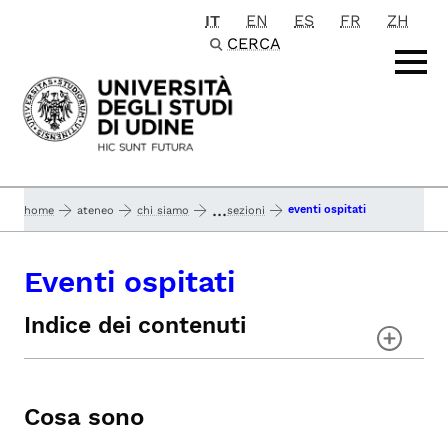
IT
EN
ES
FR
ZH
Passa al contenuto principale
CERCA
...
eventi ospitati
home
ateneo
chi siamo
sezioni
Eventi ospitati
Indice dei contenuti
Cosa sono
Mercoledì 29 maggio
Cosa sono
Le parole per dirlo. La morte
raccontata ai bambini