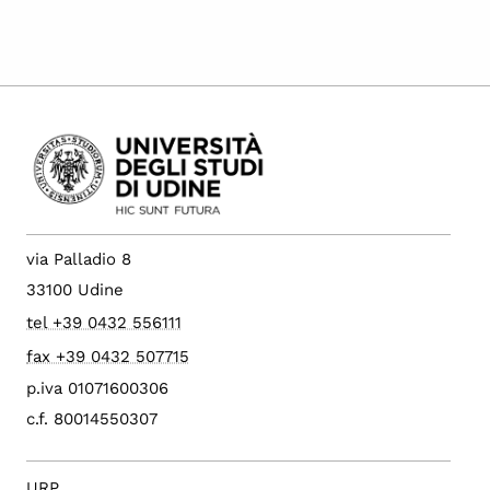
via Palladio 8
33100 Udine
tel +39 0432 556111
fax +39 0432 507715
p.iva 01071600306
c.f. 80014550307
URP