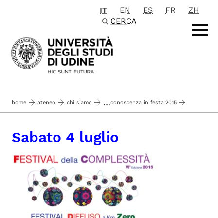
IT
EN
ES
FR
ZH
Passa al contenuto principale
CERCA
...
home
ateneo
chi siamo
conoscenza in festa 2015
sezioni
festival della complessità (via mercatovecchio)
sabato 4 luglio
Sabato 4 luglio