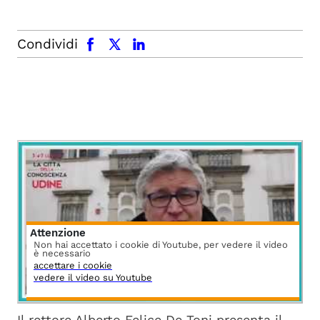
facebook
x.com
linkedin
Condividi
Attenzione
Non hai accettato i cookie di Youtube, per vedere il video
è necessario
accettare i cookie
vedere il video su Youtube
Il rettore Alberto Felice De Toni presenta il