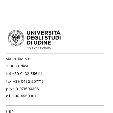
via Palladio 8
33100 Udine
tel +39 0432 556111
fax +39 0432 507715
p.iva 01071600306
c.f. 80014550307
URP