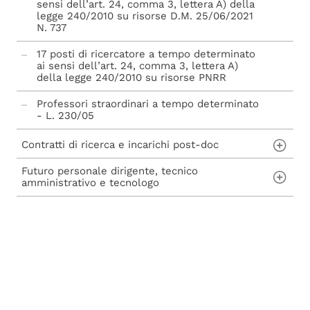
sensi dell’art. 24, comma 3, lettera A) della
legge 240/2010 su risorse D.M. 25/06/2021
N. 737
17 posti di ricercatore a tempo determinato
ai sensi dell’art. 24, comma 3, lettera A)
della legge 240/2010 su risorse PNRR
Professori straordinari a tempo determinato
- L. 230/05
Abilitazione scientifica nazionale - L. 240/10
Contratti di ricerca e incarichi post-doc
Futuro personale dirigente, tecnico
Contratti di ricerca ai sensi dell'art. 22 della
amministrativo e tecnologo
Legge n. 240/2010
Incarichi post-doc ai sensi dell'art. 22-bis
Concorsi per assunzioni di personale Tecnico
della Legge n. 240/2010
Amministrativo, Dirigente, Tecnologo e avvisi
di mobilità
Procedure di mobilità per personale tecnico
amministrativo
Progressione economica tra le aree (PEV)