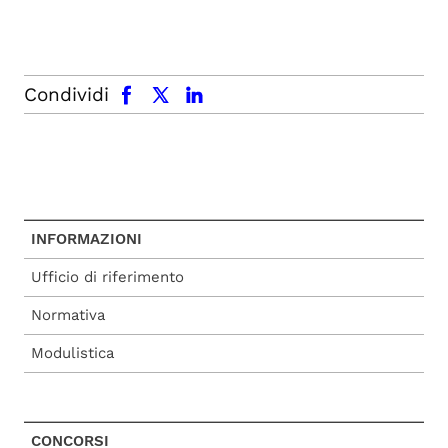
facebook
x.com
linkedin
Condividi
INFORMAZIONI
Ufficio di riferimento
Normativa
Modulistica
CONCORSI