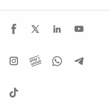
Concorsi per collaboratori ed esperti
linguistici
Assunzioni Tecnologi tempo determinato
facebook
Operai Agricoli
Avvisi di mobilità presso ALTRI ATENEI ed
enti