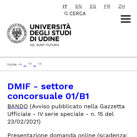
IT
EN
ES
FR
ZH
Passa al contenuto principale
CERCA
home
...
...
concluso 26_10_2021 dmif - settore concorsuale 01/b1 informatica - 1 posto
DMIF - settore
concorsuale 01/B1
BANDO
(Avviso pubblicato nella Gazzetta
Ufficiale - IV serie speciale - n. 15 del
23/02/2021)
Presentazione domanda online
(scadenza: