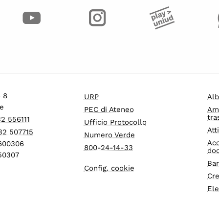
o 8
URP
Alb
e
PEC di Ateneo
Am
tra
32 556111
Ufficio Protocollo
Att
32 507715
Numero Verde
Acc
1600306
800-24-14-33
do
550307
Ban
Config. cookie
Cre
Ele