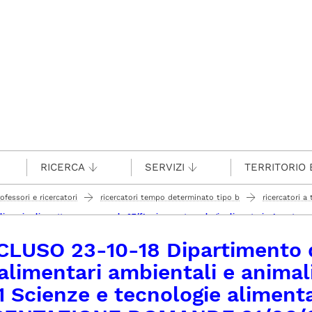
RICERCA
SERVIZI
TERRITORIO 
rofessori e ricercatori
ricercatori tempo determinato tipo b
ricercatori 
i e animali - settore concorsuale 07/f1 scienze e tecnologie alimentari - 1 posto
LUSO 23-10-18 Dipartimento d
alimentari ambientali e animal
1 Scienze e tecnologie aliment