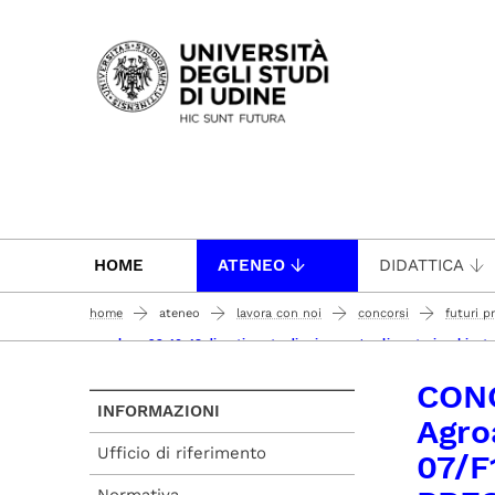
Passa al contenuto principale
HOME
ATENEO
DIDATTICA
home
ateneo
lavora con noi
concorsi
futuri p
concluso 23-10-18 dipartimento di scienze agroalimentari ambiental
CONC
INFORMAZIONI
Agro
Ufficio di riferimento
07/F