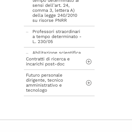
tempo determinato ai
sensi dell’art. 24,
comma 3, lettera A)
della legge 240/2010
su risorse PNRR
Professori straordinari
a tempo determinato -
L. 230/05
Abilitazione scientifica
nazionale - L. 240/10
Contratti di ricerca e
incarichi post-doc
Futuro personale
Contratti di ricerca ai
dirigente, tecnico
sensi dell'art. 22 della
amministrativo e
Legge n. 240/2010
tecnologo
Incarichi post-doc ai
sensi dell'art. 22-bis
Concorsi per
della Legge n.
assunzioni di
240/2010
personale Tecnico
Amministrativo,
Dirigente, Tecnologo e
avvisi di mobilità