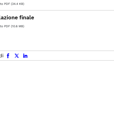
o PDF (34.4 KB)
lazione finale
o PDF (10.6 MB)
facebook
x.com
linkedin
di