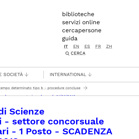
biblioteche
servizi online
cercapersone
guida
IT
EN
ES
FR
ZH
CERCA
E SOCIETÀ
INTERNATIONAL
a tempo determinato tipo b - procedure concluse
 - scadenza presentazione domande 21/06/2018
i Scienze
i - settore concorsuale
ari - 1 Posto - SCADENZA