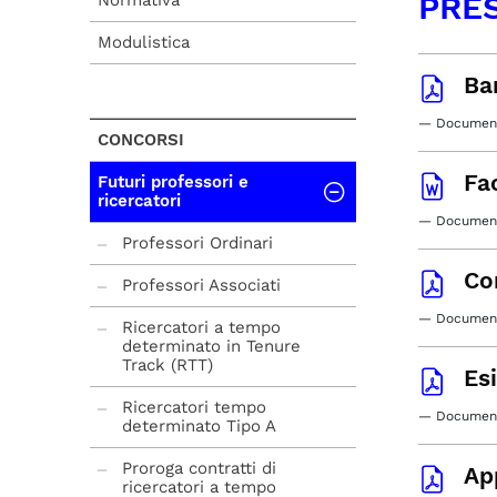
PRE
Normativa
Modulistica
Ba
— Document
CONCORSI
Fa
Futuri professori e
ricercatori
— Documento
Professori Ordinari
Co
Professori Associati
— Documento
Ricercatori a tempo
determinato in Tenure
Track (RTT)
Es
Ricercatori tempo
— Document
determinato Tipo A
Proroga contratti di
Ap
ricercatori a tempo