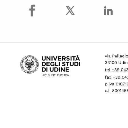
facebook
Procedure di mobilità
per personale tecnico
amministrativo
Progressione
economica tra le aree
(PEV)
Concorsi per
collaboratori ed
via Palladi
esperti linguistici
33100 Udin
Assunzioni Tecnologi
tel +39 04
tempo determinato
fax +39 04
Operai Agricoli
p.iva 0107
c.f. 80014
Avvisi di mobilità
presso ALTRI ATENEI
ed enti