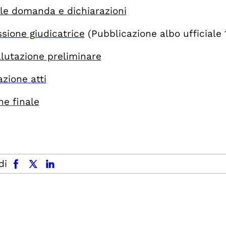
le domanda e dichiarazioni
ione giudicatrice
(Pubblicazione albo ufficiale 
alutazione preliminare
zione atti
ne finale
facebook
x.com
linkedin
di