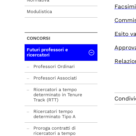
Normativa
Facsimi
Modulistica
Commiss
Esito v
CONCORSI
Approva
Futuri professori e
ricercatori
Relazio
Professori Ordinari
Professori Associati
Ricercatori a tempo
determinato in Tenure
Condivi
Track (RTT)
Ricercatori tempo
determinato Tipo A
Proroga contratti di
ricercatori a tempo