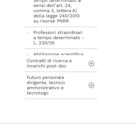
tempo determinato ai
sensi dell’art. 24,
comma 3, lettera A)
della legge 240/2010
su risorse PNRR
Professori straordinari
a tempo determinato -
L. 230/05
Abilitazione scientifica
nazionale - L. 240/10
Contratti di ricerca e
incarichi post-doc
Futuro personale
Contratti di ricerca ai
dirigente, tecnico
sensi dell'art. 22 della
amministrativo e
Legge n. 240/2010
tecnologo
Incarichi post-doc ai
sensi dell'art. 22-bis
Concorsi per
della Legge n.
assunzioni di
240/2010
personale Tecnico
Amministrativo,
Dirigente, Tecnologo e
avvisi di mobilità