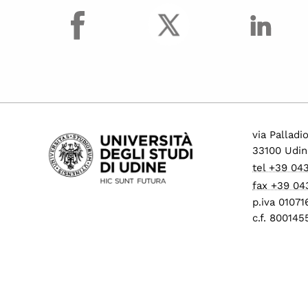
facebook
Procedure di mobilità
per personale tecnico
amministrativo
Progressione
economica tra le aree
(PEV)
Concorsi per
collaboratori ed
via Palladi
esperti linguistici
33100 Udin
Assunzioni Tecnologi
tel +39 04
tempo determinato
fax +39 04
Operai Agricoli
p.iva 0107
c.f. 80014
Avvisi di mobilità
presso ALTRI ATENEI
ed enti