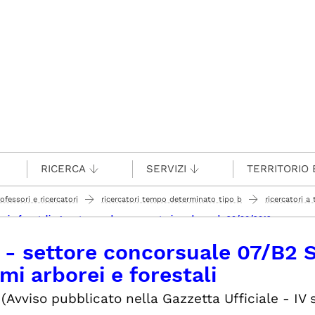
RICERCA
SERVIZI
TERRITORIO 
rofessori e ricercatori
ricercatori tempo determinato tipo b
ricercatori 
orei e forestali - 1 posto - scadenza presentazione domande 20/06/2019
 - settore concorsuale 07/B2 S
mi arborei e forestali
(Avviso pubblicato nella Gazzetta Ufficiale - IV 