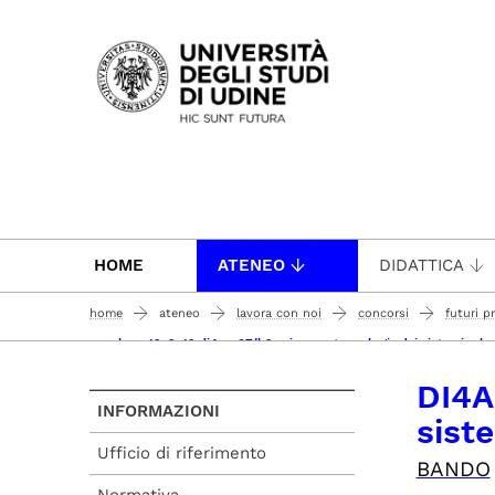
Passa al contenuto principale
HOME
ATENEO
DIDATTICA
home
ateneo
lavora con noi
concorsi
futuri p
concluso 19-9-19 di4a - 07/b2 scienze e tecnologie dei sistemi arb
DI4A
INFORMAZIONI
siste
Ufficio di riferimento
BANDO