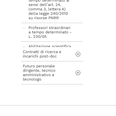
tempo determinato ai
sensi dell’art. 24,
comma 3, lettera A)
della legge 240/2010
su risorse PNRR
Professori straordinari
a tempo determinato -
L. 230/05
Abilitazione scientifica
nazionale - L. 240/10
Contratti di ricerca e
incarichi post-doc
Futuro personale
Contratti di ricerca ai
dirigente, tecnico
sensi dell'art. 22 della
amministrativo e
Legge n. 240/2010
tecnologo
Incarichi post-doc ai
sensi dell'art. 22-bis
Concorsi per
della Legge n.
assunzioni di
240/2010
personale Tecnico
Amministrativo,
Dirigente, Tecnologo e
avvisi di mobilità