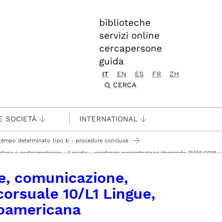
biblioteche
servizi online
cercapersone
guida
IT
EN
ES
FR
ZH
CERCA
E SOCIETÀ
INTERNATIONAL
a tempo determinato tipo b - procedure concluse
e inglese e angloamericana - 1 posto - scadenza presentazione domande 21/06/2018
icana
re, comunicazione,
corsuale 10/L1 Lingue,
loamericana