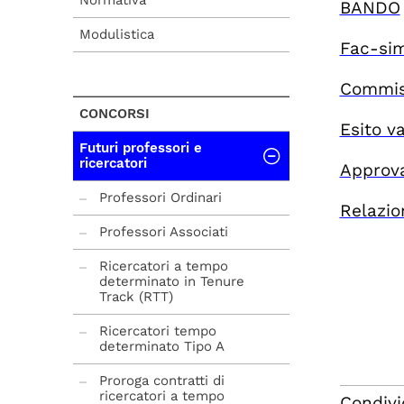
Normativa
BANDO
Modulistica
Fac-sim
Commiss
CONCORSI
Esito v
Futuri professori e
ricercatori
Approva
Professori Ordinari
Relazio
Professori Associati
Ricercatori a tempo
determinato in Tenure
Track (RTT)
Ricercatori tempo
determinato Tipo A
Proroga contratti di
ricercatori a tempo
Condivi