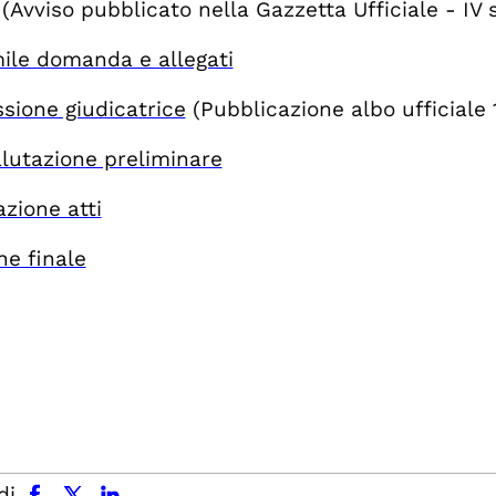
(Avviso pubblicato nella Gazzetta Ufficiale - IV 
ile domanda e allegati
ione giudicatrice
(Pubblicazione albo ufficiale 
alutazione preliminare
zione atti
ne finale
facebook
x.com
linkedin
di