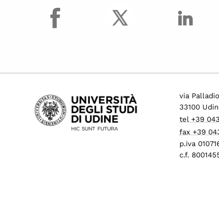
facebook
Procedure di mobilità
per personale tecnico
amministrativo
Progressione
economica tra le aree
(PEV)
Concorsi per
collaboratori ed
via Palladi
esperti linguistici
33100 Udin
Assunzioni Tecnologi
tel +39 04
tempo determinato
fax +39 04
Operai Agricoli
p.iva 0107
c.f. 80014
Avvisi di mobilità
presso ALTRI ATENEI
ed enti