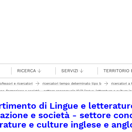
RICERCA
SERVIZI
TERRITORIO 
rofessori e ricercatori
ricercatori tempo determinato tipo b
ricercatori 
one, formazione e società - settore concorsuale 10/l1 lingue, letterature e cultur
cietà - settore concorsuale 10/l1 lingue, letterature e culture inglese e angloamer
rtimento di Lingue e letteratu
azione e società - settore con
erature e culture inglese e ang