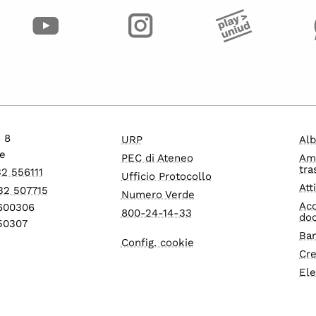
o 8
URP
Alb
e
PEC di Ateneo
Am
tra
32 556111
Ufficio Protocollo
Att
32 507715
Numero Verde
Acc
1600306
800-24-14-33
do
550307
Ban
Config. cookie
Cre
Ele