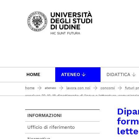
Passa al contenuto principale
HOME
ATENEO
DIDATTICA
home
ateneo
lavora con noi
concorsi
futuri p
concluso 22-10-18 dipartimento di lingue e letterature, comunicazi
dipartimento di lingue e letterature, comunicazione, formazione e so
Dipa
INFORMAZIONI
form
Ufficio di riferimento
lett