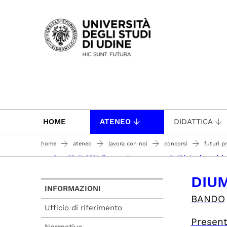
Passa al contenuto principale
HOME
ATENEO
DIDATTICA
home
ateneo
lavora con noi
concorsi
futuri p
concluso 23_11_2021 dium - settore concorsuale 10/n1 culture del 
DIUM
INFORMAZIONI
BANDO
Ufficio di riferimento
Presen