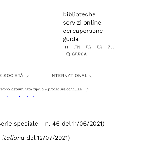
biblioteche
servizi online
cercapersone
guida
IT
EN
ES
FR
ZH
CERCA
E SOCIETÀ
INTERNATIONAL
a tempo determinato tipo b - procedure concluse
zione domande 12/07/2021
serie speciale - n. 46 del 11/06/2021)
 italiana
del 12/07/2021)