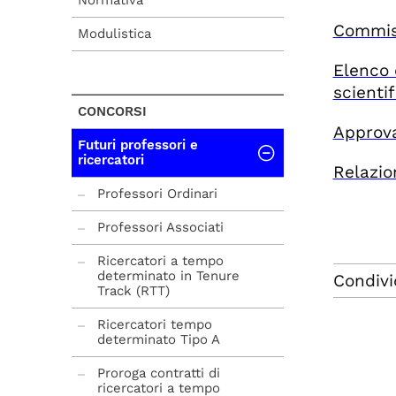
Normativa
Commiss
Modulistica
Elenco 
scientif
CONCORSI
Approva
Futuri professori e
ricercatori
Relazio
Professori Ordinari
Professori Associati
Ricercatori a tempo
determinato in Tenure
Condivi
Track (RTT)
Ricercatori tempo
determinato Tipo A
Proroga contratti di
ricercatori a tempo