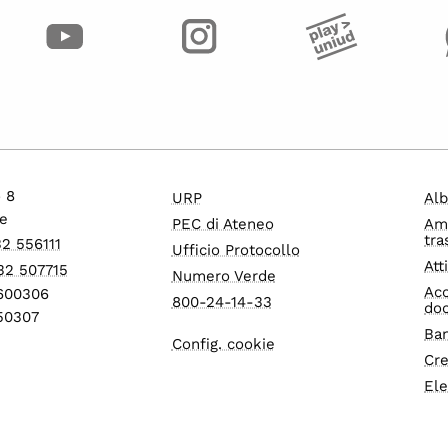
o 8
URP
Alb
e
PEC di Ateneo
Am
tra
32 556111
Ufficio Protocollo
Att
32 507715
Numero Verde
Acc
1600306
800-24-14-33
do
550307
Ban
Config. cookie
Cre
Ele