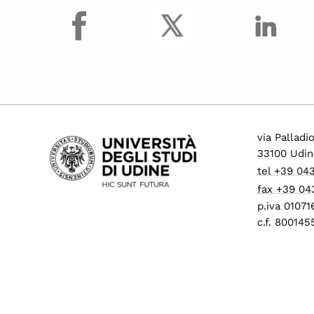
facebook
Procedure di mobilità
per personale tecnico
amministrativo
Progressione
economica tra le aree
(PEV)
Concorsi per
collaboratori ed
via Palladi
esperti linguistici
33100 Udin
Assunzioni Tecnologi
tel +39 04
tempo determinato
fax +39 04
Operai Agricoli
p.iva 0107
c.f. 80014
Avvisi di mobilità
presso ALTRI ATENEI
ed enti