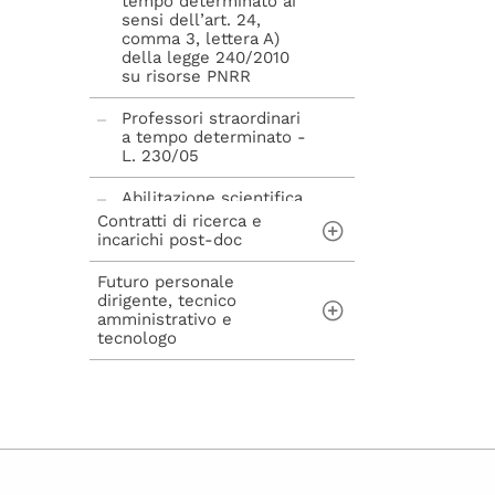
tempo determinato ai
sensi dell’art. 24,
comma 3, lettera A)
della legge 240/2010
su risorse PNRR
Professori straordinari
a tempo determinato -
L. 230/05
Abilitazione scientifica
nazionale - L. 240/10
Contratti di ricerca e
incarichi post-doc
Futuro personale
Contratti di ricerca ai
dirigente, tecnico
sensi dell'art. 22 della
amministrativo e
Legge n. 240/2010
tecnologo
Incarichi post-doc ai
sensi dell'art. 22-bis
Concorsi per
della Legge n.
assunzioni di
240/2010
personale Tecnico
Amministrativo,
Dirigente, Tecnologo e
avvisi di mobilità