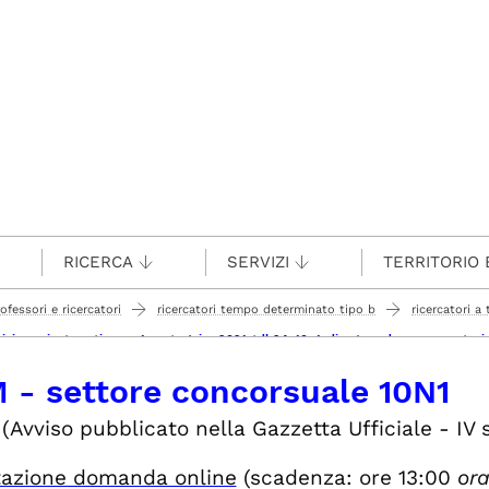
RICERCA
SERVIZI
TERRITORIO 
rofessori e ricercatori
ricercatori tempo determinato tipo b
ricercatori 
vicino oriente antico .. - 1 posto (pica 2021rtdb24_10n1_dium) scadenza presenta
 - settore concorsuale 10N1
(Avviso pubblicato nella Gazzetta Ufficiale - IV 
tazione domanda online
(scadenza: ore 13:00
ora