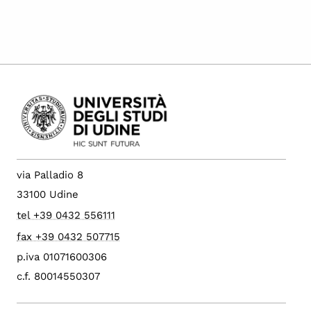
via Palladio 8
33100 Udine
tel +39 0432 556111
fax +39 0432 507715
p.iva 01071600306
c.f. 80014550307