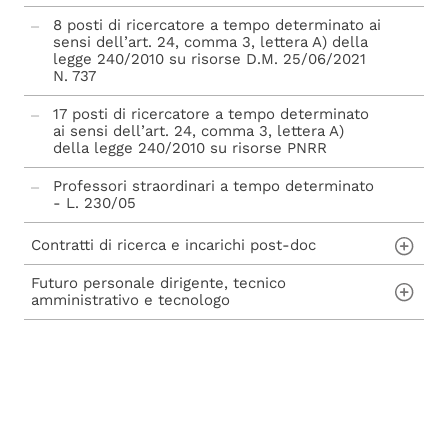
8 posti di ricercatore a tempo determinato ai
sensi dell’art. 24, comma 3, lettera A) della
legge 240/2010 su risorse D.M. 25/06/2021
N. 737
17 posti di ricercatore a tempo determinato
ai sensi dell’art. 24, comma 3, lettera A)
della legge 240/2010 su risorse PNRR
Professori straordinari a tempo determinato
- L. 230/05
Abilitazione scientifica nazionale - L. 240/10
Contratti di ricerca e incarichi post-doc
Futuro personale dirigente, tecnico
Contratti di ricerca ai sensi dell'art. 22 della
amministrativo e tecnologo
Legge n. 240/2010
Incarichi post-doc ai sensi dell'art. 22-bis
Concorsi per assunzioni di personale Tecnico
della Legge n. 240/2010
Amministrativo, Dirigente, Tecnologo e avvisi
di mobilità
Procedure di mobilità per personale tecnico
amministrativo