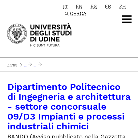
IT
EN
ES
FR
ZH
Passa al contenuto principale
CERCA
home
...
...
concluso 14-3-19 dipartimento politecnico di ingegneria e architettura - sett
Dipartimento Politecnico
di Ingegneria e architettura
- settore concorsuale
09/D3 Impianti e processi
industriali chimici
BANDO
(Avviso pubblicato nella Gazzetta