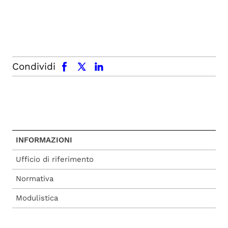
facebook
x.com
linkedin
Condividi
INFORMAZIONI
Ufficio di riferimento
Normativa
Modulistica