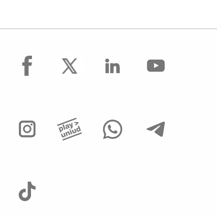
Progressione economica tra le aree (PEV)
Concorsi per collaboratori ed esperti
linguistici
Assunzioni Tecnologi tempo determinato
facebook
Operai Agricoli
Avvisi di mobilità presso ALTRI ATENEI ed
enti