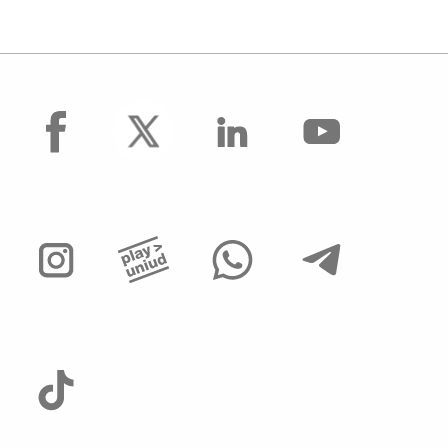
Progressione economica tra le aree (PEV)
Concorsi per collaboratori ed esperti
linguistici
Assunzioni Tecnologi tempo determinato
facebook
Operai Agricoli
Avvisi di mobilità presso ALTRI ATENEI ed
enti