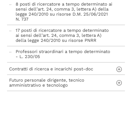
8 posti di ricercatore a tempo determinato ai
sensi dell’art. 24, comma 3, lettera A) della
legge 240/2010 su risorse D.M. 25/06/2021
N. 737
17 posti di ricercatore a tempo determinato
ai sensi dell’art. 24, comma 3, lettera A)
della legge 240/2010 su risorse PNRR
Professori straordinari a tempo determinato
- L. 230/05
Abilitazione scientifica nazionale - L. 240/10
Contratti di ricerca e incarichi post-doc
Futuro personale dirigente, tecnico
Contratti di ricerca ai sensi dell'art. 22 della
amministrativo e tecnologo
Legge n. 240/2010
Incarichi post-doc ai sensi dell'art. 22-bis
Concorsi per assunzioni di personale Tecnico
della Legge n. 240/2010
Amministrativo, Dirigente, Tecnologo e avvisi
di mobilità
Procedure di mobilità per personale tecnico
amministrativo