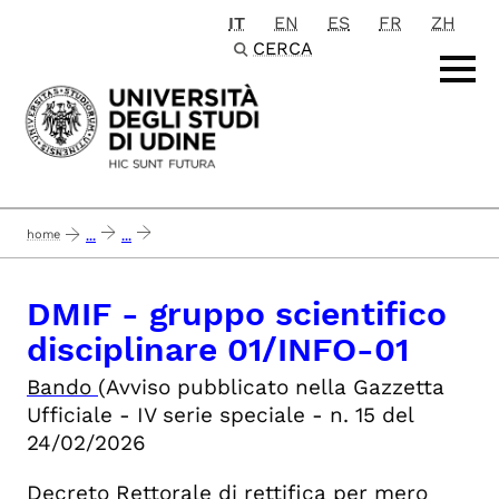
IT
EN
ES
FR
ZH
Passa al contenuto principale
CERCA
home
...
...
concluso 24/07/2026 dmif -gruppo scientifico disciplinare 01/info-01 inform
DMIF - gruppo scientifico
disciplinare 01/INFO-01
Bando
(Avviso pubblicato nella Gazzetta
Ufficiale - IV serie speciale - n. 15 del
24/02/2026
Decreto Rettorale di rettifica per mero