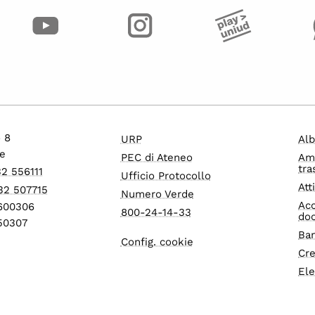
o 8
URP
Alb
e
PEC di Ateneo
Am
tra
32 556111
Ufficio Protocollo
Att
32 507715
Numero Verde
Acc
1600306
800-24-14-33
do
550307
Ban
Config. cookie
Cre
Ele