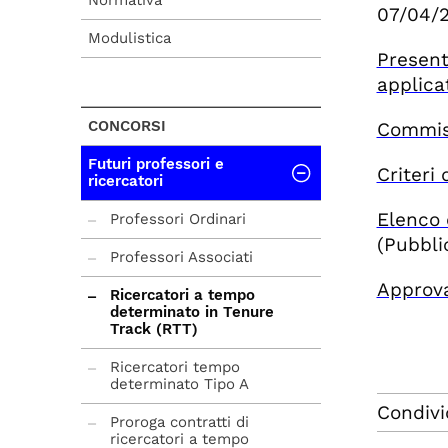
Normativa
07/04/
Modulistica
Presen
applica
CONCORSI
Commiss
Futuri professori e
Criteri 
ricercatori
Elenco 
Professori Ordinari
(Pubbli
Professori Associati
Approva
Ricercatori a tempo
determinato in Tenure
Track (RTT)
Ricercatori tempo
determinato Tipo A
Condivi
Proroga contratti di
ricercatori a tempo