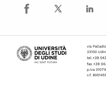
facebook
Procedure di mobilità
per personale tecnico
amministrativo
Progressione
economica tra le aree
(PEV)
Concorsi per
collaboratori ed
via Palladi
esperti linguistici
33100 Udin
Assunzioni Tecnologi
tel +39 04
tempo determinato
fax +39 04
Operai Agricoli
p.iva 0107
c.f. 80014
Avvisi di mobilità
presso ALTRI ATENEI
ed enti