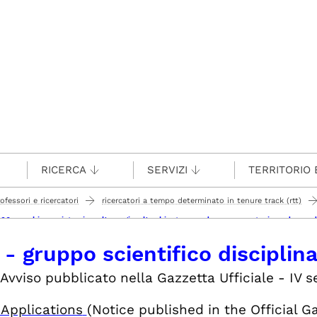
RICERCA
SERVIZI
TERRITORIO 
rofessori e ricercatori
ricercatori a tempo determinato in tenure track (rtt)
d-06 macchine e sistemi per l'energia e l'ambiente - scadenza presentazione doma
 - gruppo scientifico disciplin
(Avviso pubblicato nella Gazzetta Ufficiale - IV s
r Applications
(Notice published in the Official G