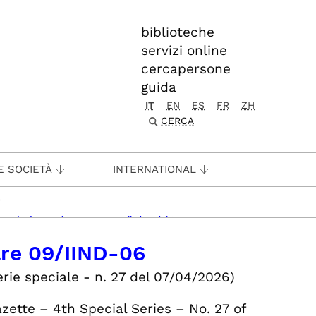
biblioteche
servizi online
cercapersone
guida
IT
EN
ES
FR
ZH
CERCA
E SOCIETÀ
INTERNATIONAL
nde 07/05/2026 (pica 2026rtt24-09iind06_dpia)
are 09/IIND-06
erie speciale - n. 27 del 07/04/2026)
azette – 4th Special Series – No. 27 of