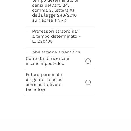
tempo determinato ai
sensi dell’art. 24,
comma 3, lettera A)
della legge 240/2010
su risorse PNRR
Professori straordinari
a tempo determinato -
L. 230/05
Abilitazione scientifica
nazionale - L. 240/10
Contratti di ricerca e
incarichi post-doc
Futuro personale
Contratti di ricerca ai
dirigente, tecnico
sensi dell'art. 22 della
amministrativo e
Legge n. 240/2010
tecnologo
Incarichi post-doc ai
sensi dell'art. 22-bis
Concorsi per
della Legge n.
assunzioni di
240/2010
personale Tecnico
Amministrativo,
Dirigente, Tecnologo e
avvisi di mobilità