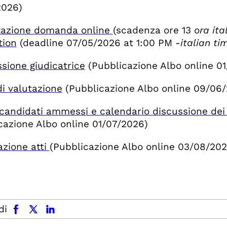
2026)
tazione domanda online
(scadenza ore 13
ora it
tion
(deadline 07/05/2026 at 1:00 PM -
italian ti
ione giudicatrice
(Pubblicazione Albo online 0
di valutazione
(Pubblicazione Albo online 09/06
candidati ammessi e calendario discussione dei t
cazione Albo online 01/07/2026)
zione atti
(Pubblicazione Albo online 03/08/202
facebook
x.com
linkedin
di