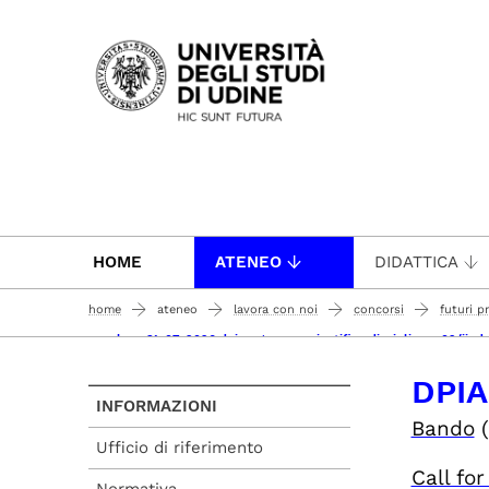
Passa al contenuto principale
HOME
ATENEO
DIDATTICA
home
ateneo
lavora con noi
concorsi
futuri p
concluso 31_07_2026 dpia - gruppo scientifico disciplinare 09/iin
DPIA
INFORMAZIONI
Bando
Ufficio di riferimento
Call fo